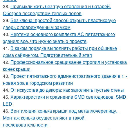
38.
Привыкли жить без труб отопления и батарей.
Обогрев посредством теплых полов
39.
Без ключа: простой способ открыть пластиковую
дверь с поврежденным замком
40.
Чертежи основного комплекта АС пятиэтажного
здания: все, что нужно знать о проекте
41.
В каком порядке выполнять работы при обшивке
дома сайдингом. Подготовительный этап
42.
Профессиональное сращивание стропил и установка
конек крыши
43.
Проект пятиэтажного административного здания в г. -
новая эра в городском развитии
44.
От искусства до декора: как заполнить пустые стены
45.
Характеристики и сравнение SMD светодиодов. SMD
LED
46.
Вентиляция конька крыши под металлочерепицу.
Монтаж конька осуществляют в такой
последовательности