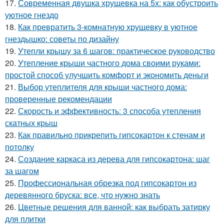
17.
Современная двушка хрущевка на 5х: как обустроить
уютное гнездо
18.
Как превратить 3-комнатную хрущевку в уютное
гнездышко: советы по дизайну
19.
Утепли крышу за 6 шагов: практическое руководство
20.
Утепление крыши частного дома своими руками:
простой способ улучшить комфорт и экономить деньги
21.
Выбор утеплителя для крыши частного дома:
проверенные рекомендации
22.
Скорость и эффективность: 3 способа утепления
скатных крыш
23.
Как правильно прикрепить гипсокартон к стенам и
потолку
24.
Создание каркаса из дерева для гипсокартона: шаг
за шагом
25.
Профессиональная обрезка под гипсокартон из
деревянного бруска: все, что нужно знать
26.
Цветные решения для ванной: как выбрать затирку
для плитки