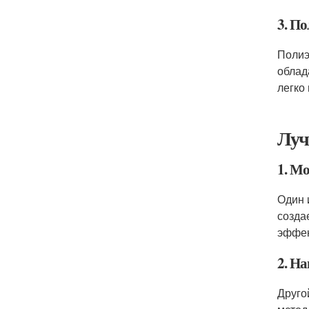
3. П
Полиэ
облад
легко
Луч
1. М
Один 
созда
эффек
2. Н
Друго