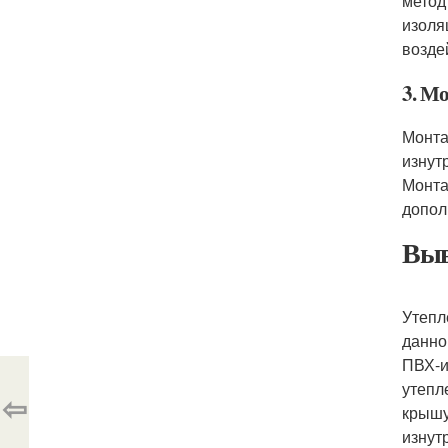
метод
изоля
возде
3. М
Монта
изнут
Монта
допол
Выв
Утепл
данно
ПВХ-и
утепл
⇦
крышу
изнут