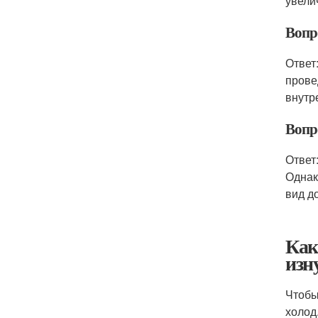
увели
Вопр
Ответ
прове
внутр
Вопр
Ответ
Однак
вид д
Как
изн
Чтобы
холод