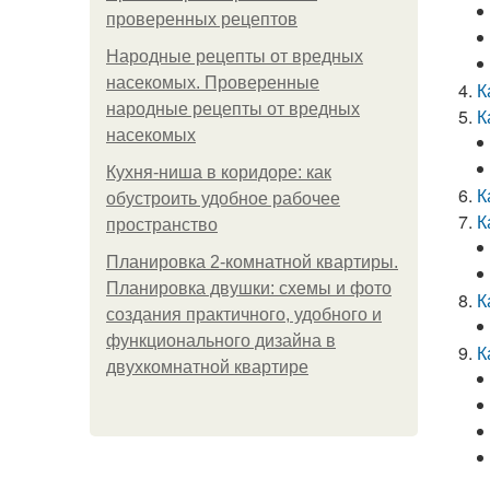
проверенных рецептов
Народные рецепты от вредных
насекомых. Проверенные
К
народные рецепты от вредных
К
насекомых
Кухня-ниша в коридоре: как
К
обустроить удобное рабочее
К
пространство
Планировка 2-комнатной квартиры.
Планировка двушки: схемы и фото
К
создания практичного, удобного и
функционального дизайна в
К
двухкомнатной квартире