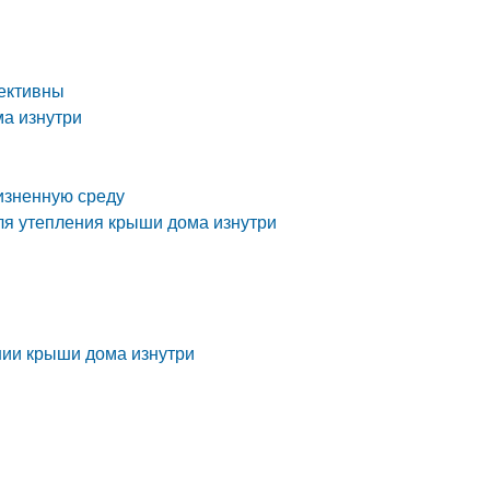
ективны
ма изнутри
изненную среду
ля утепления крыши дома изнутри
нии крыши дома изнутри