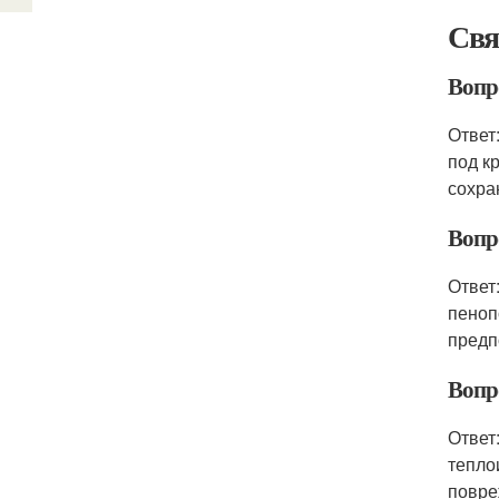
Свя
Вопр
Ответ
под к
сохра
Вопр
Ответ
пеноп
предп
Вопр
Ответ
тепло
повре