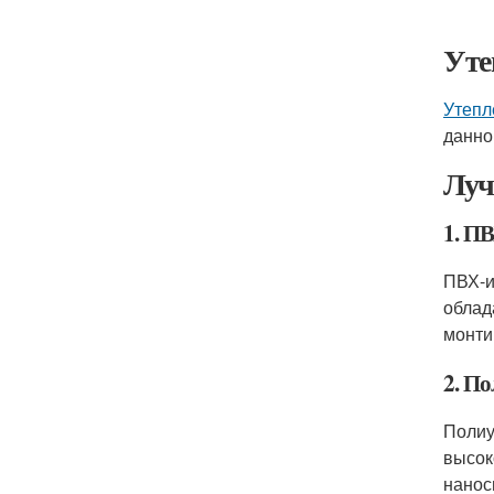
Уте
Утепл
данно
Луч
1. П
ПВХ-и
облад
монти
2. П
Полиу
высок
нанос