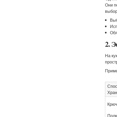
Они п
выбор
Выб
Исп
Обя
2. 
На ку
прост
Приме
Спо
Хран
Крюч
Полк