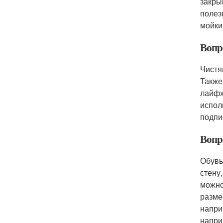
закры
полез
мойки
Вопро
Чистя
Также
лайфх
испол
подпи
Вопро
Обувь
стену
можно
разме
напри
напри