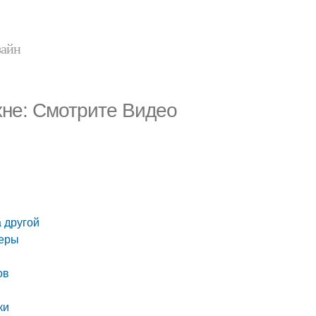
зайн
хне: Смотрите Видео
а другой
неры
ов
ки