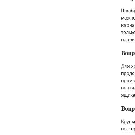
Швабр
можно
вариа
тольк
напри
Вопр
Для х
предо
прямо
венти
ящике
Вопр
Крупы
посто