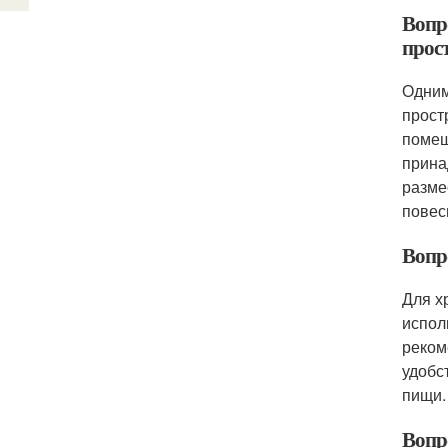
Вопр
прос
Одним
прост
помещ
прина
разме
повес
Вопро
Для х
испол
реком
удобс
пищи.
Вопр