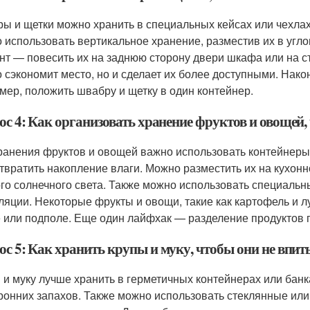
ы и щетки можно хранить в специальных кейсах или чехлах
 использовать вертикальное хранение, разместив их в угло
нт — повесить их на заднюю сторону двери шкафа или на ст
о сэкономит место, но и сделает их более доступными. Нак
мер, положить швабру и щетку в один контейнер.
ос 4: Как организовать хранение фруктов и овощей,
ранения фруктов и овощей важно использовать контейнеры 
твратить накопление влаги. Можно разместить их на кухонн
го солнечного света. Также можно использовать специальн
ляции. Некоторые фрукты и овощи, такие как картофель и лу
 или подполе. Еще один лайфхак — разделение продуктов п
ос 5: Как хранить крупы и муку, чтобы они не впит
 и муку лучше хранить в герметичных контейнерах или банка
ронних запахов. Также можно использовать стеклянные или