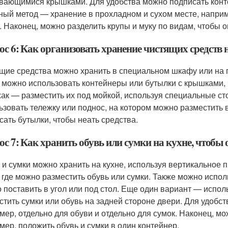
вающимися крышками. Для удобства можно подписать контей
ный метод — хранение в прохладном и сухом месте, наприм
. Наконец, можно разделить крупы и муку по видам, чтобы 
с 6: Как организовать хранение чистящих средств 
щие средства можно хранить в специальном шкафу или на по
 можно использовать контейнеры или бутылки с крышками,
ак — разместить их под мойкой, используя специальные ст
ьзовать тележку или поднос, на котором можно разместить
сать бутылки, чтобы неать средства.
с 7: Как хранить обувь или сумки на кухне, чтобы 
 и сумки можно хранить на кухне, используя вертикальное п
, где можно разместить обувь или сумки. Также можно испо
 поставить в угол или под стол. Еще один вариант — испол
стить сумки или обувь на задней стороне двери. Для удобс
мер, отдельно для обуви и отдельно для сумок. Наконец, м
мер, положить обувь и сумки в один контейнер.