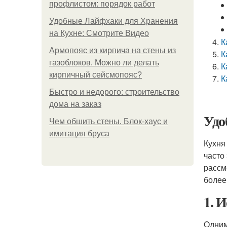
профлистом: порядок работ
Удобные Лайфхаки для Хранения
на Кухне: Смотрите Видео
К
Армопояс из кирпича на стены из
К
газоблоков. Можно ли делать
К
кирпичный сейсмопояс?
К
Быстро и недорого: строительство
дома на заказ
Удо
Чем обшить стены. Блок-хаус и
имитация бруса
Кухня
часто
рассм
более
1. 
Одним