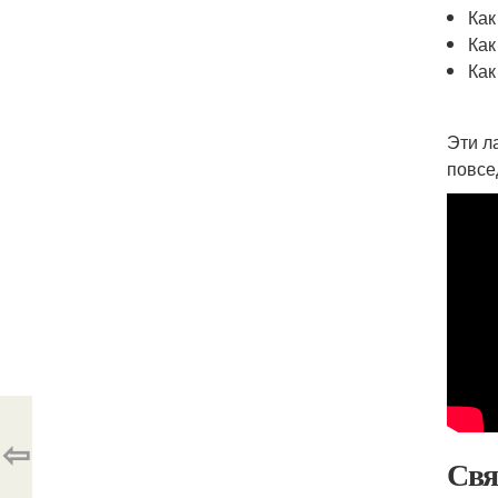
Как
Как
Как
Эти л
повсе
⇦
Свя