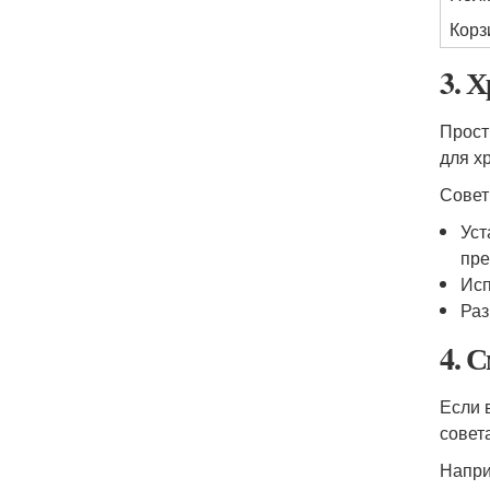
Корз
3. 
Прост
для х
Совет
Уст
пре
Исп
Раз
4. 
Если 
совет
Напри