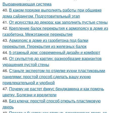
Выравнивающая система
40.
В каком порядке выполнять работы при обшивке
дома сайдингом. Подготовительный этап
41.
От искусства до декора: как заполнить пустые стены
42.
Крепление балок перекрытия к армопоясу в доме из
газобетона. Межэтажное перекрытие
43.
Армопояс в доме из газобетона под балки
перекрытия. Перекрытия из железных балок
44.
5-этажный дом: современный дизайн и комфорт
45.
От скульптур до картин: разнообразие вариантов
украшения пустой стены
46.
Станьте экспертом по отделке кухни пластиковыми
панелями: простой способ сделать вашу кухню
привлекательной и удобной
47.
Почему не растет фикус бенджамина и как помочь
цветку. Болезни и вредители
48.
Без ключа: простой способ открыть пластиковую
дверь
49.
Просто и быстро: как открыть пластиковую дверь со