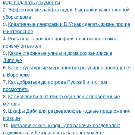
куда подавать документы
2.
Эффективные лайфхаки для быстрой и качественной
уборки дома
3.
Креативные лайфхаки и DIY: как сделать жизнь проще
и интереснее
4.
Роль подставочного профиля пластикового окна:
почему он важен
5.
Какие старинные улицы и дома сохранились в
Липецке
6.
Какие культурные мероприятия регулярно проводятся
в Воронеже
7.
Как добраться до острова Русский и что там
посмотреть
8.
Как избавиться от тли за один день: проверенные
методы
9.
Шкафы Дабл для раздевалок: выгодные предложения
и акции
10.
Металлические шкафы для рабочих раздевалок:
надежность и безопасность на первом месте