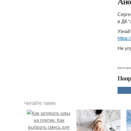
Ано
Серге
в ДК 
Узнай
https:
Не уп
Категори
Понр
Читайте также