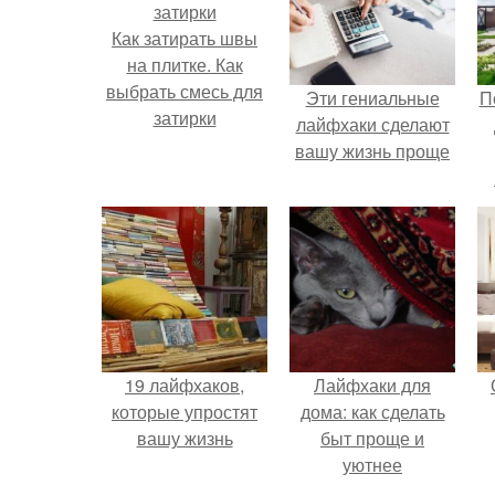
Как затирать швы
на плитке. Как
выбрать смесь для
Эти гениальные
П
затирки
лайфхаки сделают
вашу жизнь проще
19 лайфхаков,
Лайфхаки для
которые упростят
дома: как сделать
вашу жизнь
быт проще и
уютнее