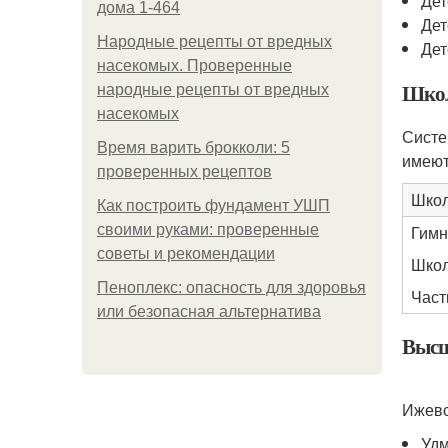
Дет
дома 1-464
Дет
Народные рецепты от вредных
Дет
насекомых. Проверенные
Школ
народные рецепты от вредных
насекомых
Систе
Время варить брокколи: 5
имеют
проверенных рецептов
Шко
Как построить фундамент УШП
своими руками: проверенные
Гимн
советы и рекомендации
Шко
Пеноплекс: опасность для здоровья
Част
или безопасная альтернатива
Высш
Ижевс
Удм