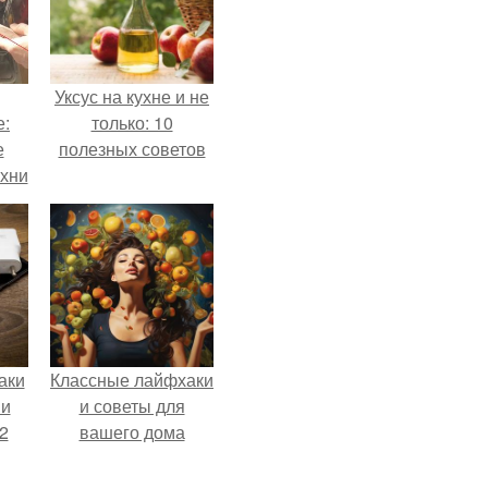
Уксус на кухне и не
е:
только: 10
е
полезных советов
ухни
аки
Классные лайфхаки
 и
и советы для
2
вашего дома