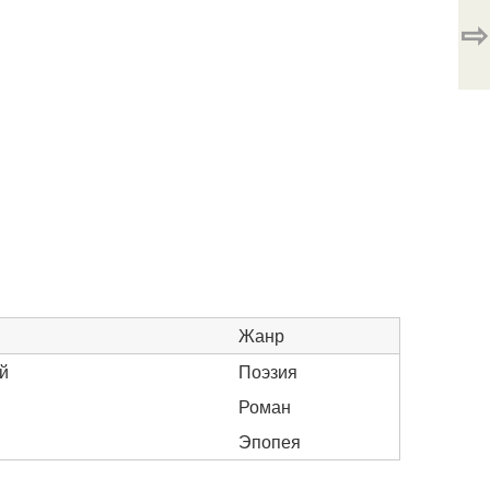
⇨
Жанр
й
Поэзия
Роман
Эпопея