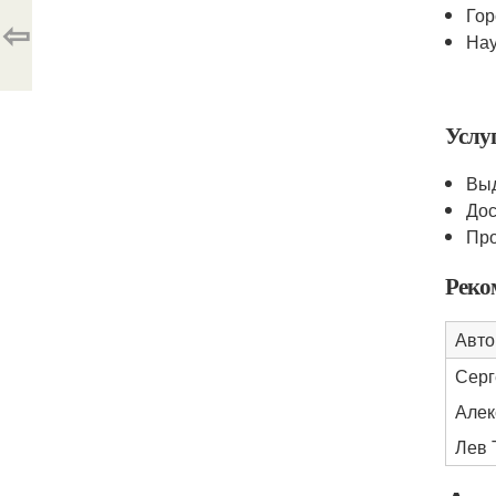
Гор
⇦
Нау
Услу
Выд
Дос
Про
Реко
Авто
Серг
Алек
Лев 