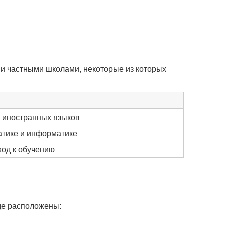
и частными школами, некоторые из которых
е иностранных языков
тике и информатике
од к обучению
оде расположены: