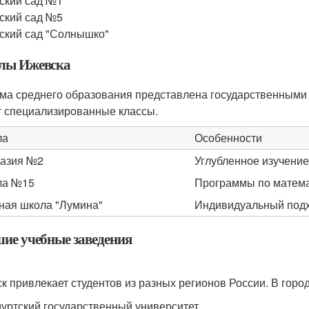
ский сад №1
ский сад №5
ский сад "Солнышко"
ы Ижевска
ма среднего образования представлена государственными 
 специализированные классы.
ла
Особенности
азия №2
Углубленное изучени
ла №15
Программы по матема
ная школа "Лумина"
Индивидуальный подх
ие учебные заведения
к привлекает студентов из разных регионов России. В гор
уртский государственный университет