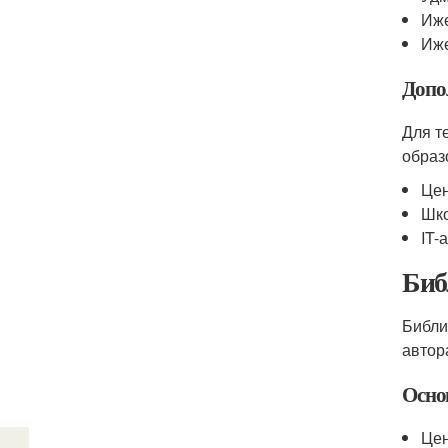
Иже
Иже
Допо
Для т
образ
Цен
Шко
IT-
Биб
Библи
автор
Осно
Цен