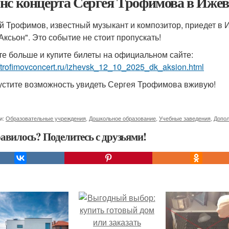
нс концерта Сергея Трофимова в Ижев
й Трофимов, известный музыкант и композитор, приедет в И
"Аксьон". Это событие не стоит пропускать!
те больше и купите билеты на официальном сайте:
//trofimovconcert.ru/izhevsk_12_10_2025_dk_aksion.html
устите возможность увидеть Сергея Трофимова вживую!
и:
Образовательные учреждения
,
Дошкольное образование
,
Учебные заведения
,
Допол
авилось? Поделитесь с друзьями!