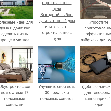
Выгодный выбор:
купить готовый дом
олезные идеи для
Упростите
или заказать
дома и дачи: как
приготовлени
строительство с
сделать жизнь
эффективны
нуля
проще и уютнее
лайфхаки для к
Обустройте свой
Улучшите свой дом:
Удобные лайфх
дом с этими 17
30 простых и
для телефона
полезными
полезных советов
канцелярии: 1
советами
идей