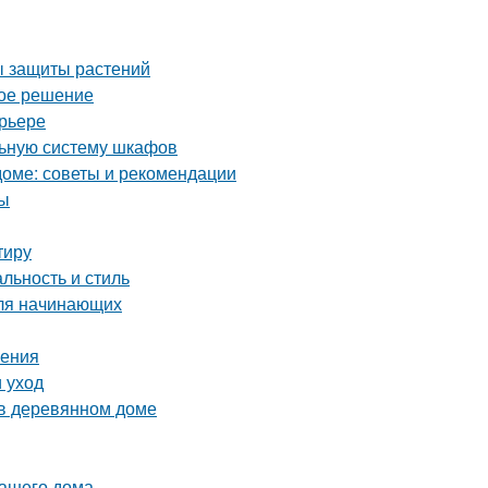
ды защиты растений
ное решение
ерьере
льную систему шкафов
оме: советы и рекомендации
ты
тиру
льность и стиль
для начинающих
ления
 уход
 в деревянном доме
вашего дома