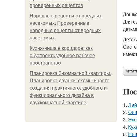
проверенных рецептов
Дошко
Народные рецепты от вредных
Для с
насекомых. Проверенные
детьм
народные рецепты от вредных
насекомых
Детск
Систе
Кухня-ниша в коридоре: как
имеют
обустроить удобное рабочее
пространство
читат
Планировка 2-комнатной квартиры.
Планировка двушки: схемы и фото
Пос
создания практичного, удобного и
функционального дизайна в
двухкомнатной квартире
1.
Лай
2.
Фиш
3.
Эко
4.
Кух
5.
Ниш