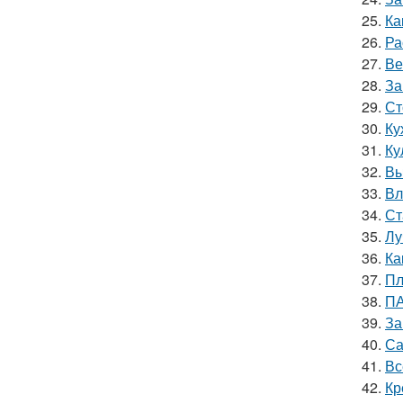
25.
Ка
26.
Ра
27.
Ве
28.
За
29.
Ст
30.
Ку
31.
Ку
32.
Вы
33.
Вл
34.
Ст
35.
Лу
36.
Ка
37.
Пл
38.
ПА
39.
За
40.
Са
41.
Вс
42.
Кр