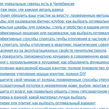
ие уникальные скверы есть в Челябинске
таж окон: где каждая деталь важна
 будет обходить ваш участок за версту: проверенные мето
фы для раздевалок фитнес-клубов: как выбрать оптималь
крытые шкафы для одежды: стиль и удобство в вашем инт
фективные решения для раздевалок: как выбрать оптима
фективные способы спрятать трубы отопления в частном д
к спрятать трубы отопления в квартире: практические сове
асения из-за эксплуатационных свойств пенополистирола
к превратить трёхкомнатную хрущевку в современную квар
хня с холодильником в хрущевке: как объединить функциона
епление мансардной крыши изнутри: полное руководство 
ономное утепление крыши изнутри: подход DIY
щитите свой чердак от холода: проверенные способы утеп
псокартонный потолок в деревянном доме: выбор, монтаж и
щита от влаги: как правильно обшить стены гипсокартоном
тирка в ванной: какой материал лучше выбрать
тирки для плитки: как выбрать оптимальный вариант
тирка для плитки в ванной комнате: лучшие варианты для 