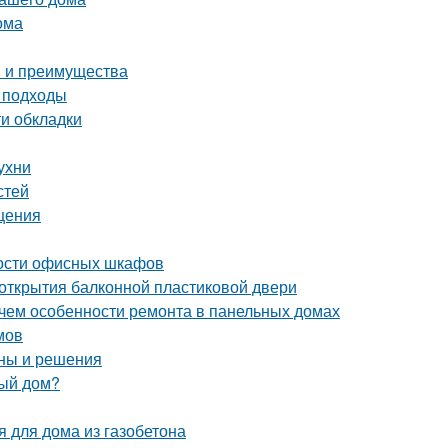
ома
ы и преимущества
и подходы
и обкладки
ухни
стей
щения
ости офисных шкафов
 открытия балконной пластиковой двери
 чем особенности ремонта в панельных домах
мов
ины и решения
ный дом?
я для дома из газобетона