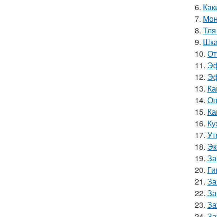
6.
Как
7.
Мон
8.
Тля
9.
Шка
10.
От
11.
Эф
12.
Эф
13.
Ка
14.
Оп
15.
Ка
16.
Ку
17.
Ут
18.
Эк
19.
За
20.
Ги
21.
За
22.
За
23.
За
24.
За