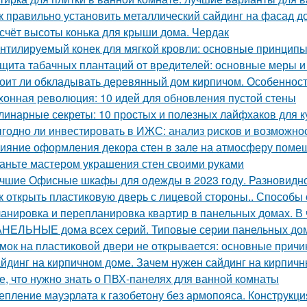
к правильно установить металлический сайдинг на фасад д
счёт высоты конька для крыши дома. Чердак
нтилируемый конек для мягкой кровли: основные принцип
щита табачных плантаций от вредителей: основные меры 
оит ли обкладывать деревянный дом кирпичом. Особенност
хонная революция: 10 идей для обновления пустой стены
линарные секреты: 10 простых и полезных лайфхаков для к
годно ли инвестировать в ИЖС: анализ рисков и возможно
ияние оформления декора стен в зале на атмосферу поме
аньте мастером украшения стен своими руками
чшие Офисные шкафы для одежды в 2023 году. Разновидн
к открыть пластиковую дверь с лицевой стороны.. Способы
анировка и перепланировка квартир в панельных домах. В
НЕЛЬНЫЕ дома всех серий. Типовые серии панельных до
мок на пластиковой двери не открывается: основные прич
йдинг на кирпичном доме. Зачем нужен сайдинг на кирпич
е, что нужно знать о ПВХ-панелях для ванной комнаты
епление мауэрлата к газобетону без армопояса. Конструкци