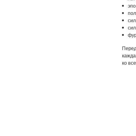
эпо
пол
сил
сил
фу
Перед
кажда
ко вс