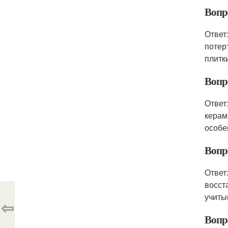
Вопро
Ответ
потер
плитки
Вопр
Ответ
керам
особе
Вопр
Ответ
восст
учиты
⇦
Вопр