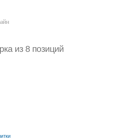
зайн
рка из 8 позиций
литки