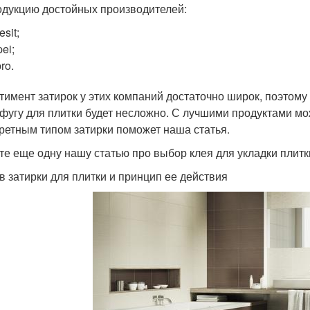
одукцию достойных производителей:
esit;
ei;
ro.
тимент затирок у этих компаний достаточно широк, поэтом
 фугу для плитки будет несложно. С лучшими продуктами мо
кретным типом затирки поможет наша статья.
те еще одну нашу статью про выбор клея для укладки плитки
в затирки для плитки и принцип ее действия