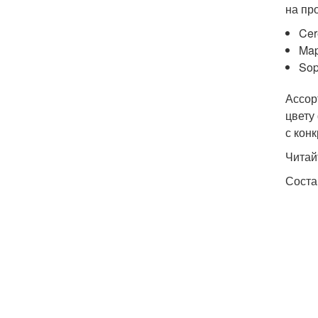
на пр
Cer
Map
Sop
Ассор
цвету
с кон
Читай
Соста