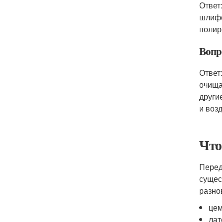
Ответ
шлифо
полир
Вопро
Ответ
очища
други
и воз
Что
Перед
сущес
разно
цем
лат