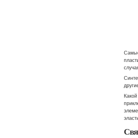
Самые
пласт
случа
Синте
други
Какой
прикл
элеме
эласт
Свя