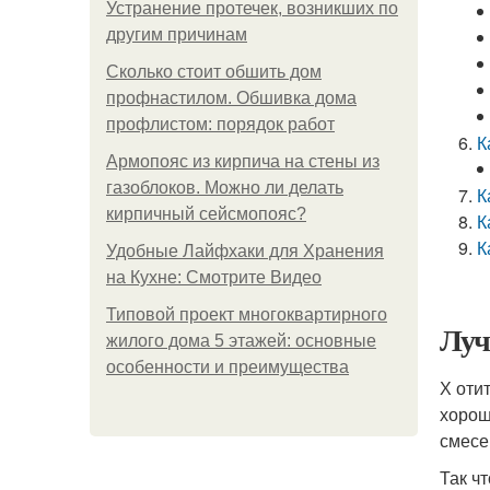
Устранение протечек, возникших по
другим причинам
Сколько стоит обшить дом
профнастилом. Обшивка дома
профлистом: порядок работ
К
Армопояс из кирпича на стены из
газоблоков. Можно ли делать
К
кирпичный сейсмопояс?
К
К
Удобные Лайфхаки для Хранения
на Кухне: Смотрите Видео
Типовой проект многоквартирного
Луч
жилого дома 5 этажей: основные
особенности и преимущества
Х оти
хорош
смесе
Так ч