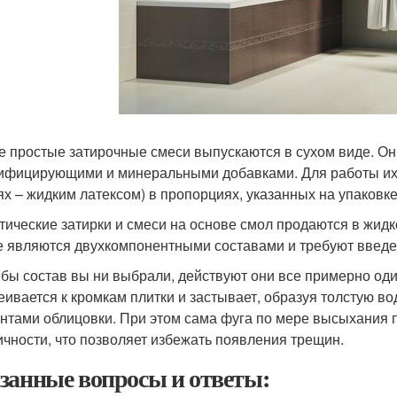
 простые затирочные смеси выпускаются в сухом виде. Он
ифицирующими и минеральными добавками. Для работы их н
ях – жидким латексом) в пропорциях, указанных на упаковке
тические затирки и смеси на основе смол продаются в жидк
е являются двухкомпонентными составами и требуют введе
 бы состав вы ни выбрали, действуют они все примерно од
еивается к кромкам плитки и застывает, образуя толстую 
нтами облицовки. При этом сама фуга по мере высыхания пр
ичности, что позволяет избежать появления трещин.
занные вопросы и ответы: