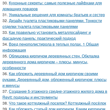
30.
Кухонные секреты: самые полезные лайфхаки для
домашних поваров
31.
Уникальные решения для комнаты братьев и сестер
32.
Дизайн туалета пластиковыми панелями. Тонкости
отделки туалета пластиковыми панелями
33.
Как правильно установить металлосайдинг и
фасадную панель: практический подход
34.
Вред пенополистирола в теплых полах. 1 Общая
информация
35.
Облицовка кирпичом деревянных стен. Обкладка
деревянного дома кирпичом – плюсы, минусы,
особенности
36.
Как обложить деревянный дом кирпичом своими
руками. Деревянный дом, обложенный кирпичом: плюсы
и минусы
37.
Создание 5-этажного средне-этажного жилого дома в
Revit: подходы и инструменты
38.
Что такое коттеджный поселок? Коттеджный посёлок
39.
Как обложить старый дом кирпичом. Каким кирпичом