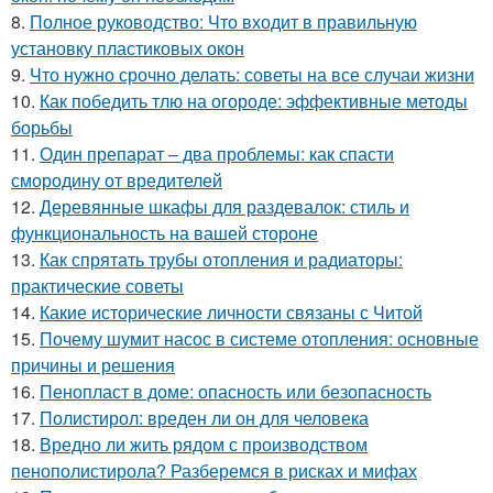
8.
Полное руководство: Что входит в правильную
установку пластиковых окон
9.
Что нужно срочно делать: советы на все случаи жизни
10.
Как победить тлю на огороде: эффективные методы
борьбы
11.
Один препарат – два проблемы: как спасти
смородину от вредителей
12.
Деревянные шкафы для раздевалок: стиль и
функциональность на вашей стороне
13.
Как спрятать трубы отопления и радиаторы:
практические советы
14.
Какие исторические личности связаны с Читой
15.
Почему шумит насос в системе отопления: основные
причины и решения
16.
Пенопласт в доме: опасность или безопасность
17.
Полистирол: вреден ли он для человека
18.
Вредно ли жить рядом с производством
пенополистирола? Разберемся в рисках и мифах