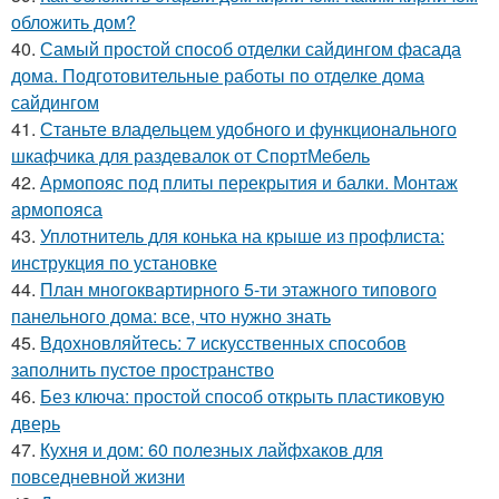
обложить дом?
40.
Самый простой способ отделки сайдингом фасада
дома. Подготовительные работы по отделке дома
сайдингом
41.
Станьте владельцем удобного и функционального
шкафчика для раздевалок от СпортМебель
42.
Армопояс под плиты перекрытия и балки. Монтаж
армопояса
43.
Уплотнитель для конька на крыше из профлиста:
инструкция по установке
44.
План многоквартирного 5-ти этажного типового
панельного дома: все, что нужно знать
45.
Вдохновляйтесь: 7 искусственных способов
заполнить пустое пространство
46.
Без ключа: простой способ открыть пластиковую
дверь
47.
Кухня и дом: 60 полезных лайфхаков для
повседневной жизни