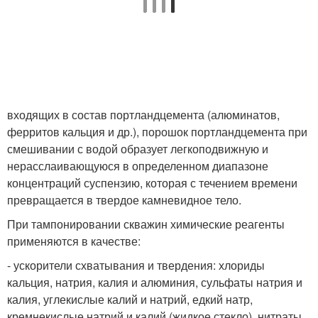
входящих в состав портландцемента (алюминатов,
ферритов кальция и др.), порошок портландцемента при
смешивании с водой образует легкоподвижную и
нерасслаивающуюся в определенном диапазоне
концентраций суспензию, которая с течением времени
превращается в твердое камневидное тело.
При тампонировании скважин химические реагенты
применяются в качестве:
- ускорители схватывания и твердения: хлориды
кальция, натрия, калия и алюминия, сульфаты натрия и
калия, углекислые калий и натрий, едкий натр,
кремнекислые натрий и калий (жидкое стекло), нитраты