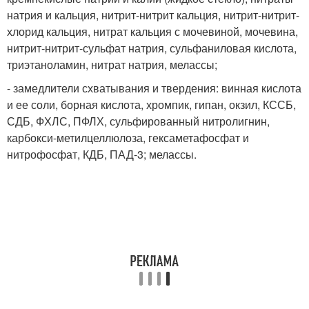
натрия и кальция, нитрит-нитрит кальция, нитрит-нитрит-
хлорид кальция, нитрат кальция с мочевиной, мочевина,
нитрит-нитрит-сульфат натрия, сульфаниловая кислота,
триэтаноламин, нитрат натрия, мелассы;
- замедлители схватывания и твердения: винная кислота
и ее соли, борная кислота, хромпик, гипан, окзил, КССБ,
СДБ, ФХЛС, ПФЛХ, сульфированный нитролигнин,
карбокси-метилцеллюлоза, гексаметафосфат и
нитрофосфат, КДБ, ПАД-3; мелассы.