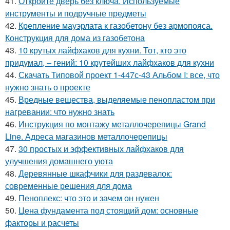
41.
Откройте дверь без ключа. Используемые
инструменты и подручные предметы
42.
Крепление мауэрлата к газобетону без армопояса.
Конструкция для дома из газобетона
43.
10 крутых лайфхаков для кухни. Тот, кто это
придумал, – гений: 10 крутейших лайфхаков для кухни
44.
Скачать Типовой проект 1-447с-43 Альбом I: все, что
нужно знать о проекте
45.
Вредные вещества, выделяемые пенопластом при
нагревании: что нужно знать
46.
Инструкция по монтажу металлочерепицы Grand
Line. Адреса магазинов металлочерепицы
47.
30 простых и эффективных лайфхаков для
улучшения домашнего уюта
48.
Деревянные шкафчики для раздевалок:
современные решения для дома
49.
Пеноплекс: что это и зачем он нужен
50.
Цена фундамента под стоящий дом: основные
факторы и расчеты