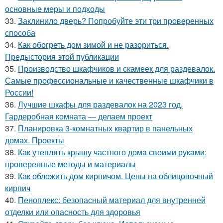
основные меры и подходы
33.
Заклинило дверь? Попробуйте эти три проверенных
способа
34.
Как обогреть дом зимой и не разориться.
Предыстория этой публикации
35.
Производство шкафчиков и скамеек для раздевалок.
Самые профессиональные и качественные шкафчики в
России!
36.
Лучшие шкафы для раздевалок на 2023 год.
Гардеробная комната — делаем проект
37.
Планировка 3-комнатных квартир в панельных
домах. Проекты
38.
Как утеплять крышу частного дома своими руками:
проверенные методы и материалы
39.
Как обложить дом кирпичом. Цены на облицовочный
кирпич
40.
Пеноплекс: безопасный материал для внутренней
отделки или опасность для здоровья