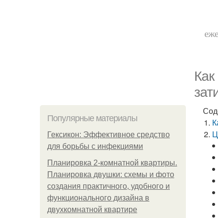
еже
Как
зат
Сод
Популярные материалы
К
Ц
Гексикон: Эффективное средство
для борьбы с инфекциями
Планировка 2-комнатной квартиры.
Планировка двушки: схемы и фото
создания практичного, удобного и
функционального дизайна в
двухкомнатной квартире