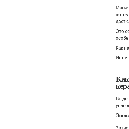
Мягки
потом
даст 
Это о
особе
Как н
Источ
Как
кер
Выдел
услов
Эпокс
Затир