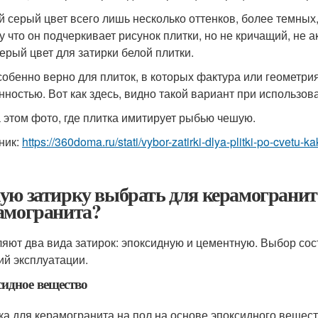
й серый цвет всего лишь несколько оттенков, более темных
у что он подчеркивает рисунок плитки, но не кричащий, не 
серый цвет для затирки белой плитки.
собенно верно для плиток, в которых фактура или геометрия,
нностью. Вот как здесь, видно такой вариант при использова
а этом фото, где плитка имитирует рыбью чешую.
ник:
https://360doma.ru/stati/vybor-zatirki-dlya-plitki-po-cvetu-k
ую затирку выбрать для керамогранита
амогранита?
яют два вида затирок: эпоксидную и цементную. Выбор сост
ий эксплуатации.
идное вещество
ка для керамогранита на пол на основе эпоксидного вещест