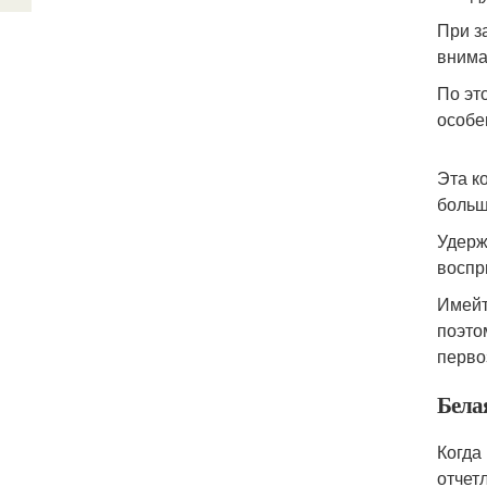
При з
внима
По эт
особе
Эта к
больш
Удерж
воспр
Имейт
поэто
перво
Белая
Когда
отчет