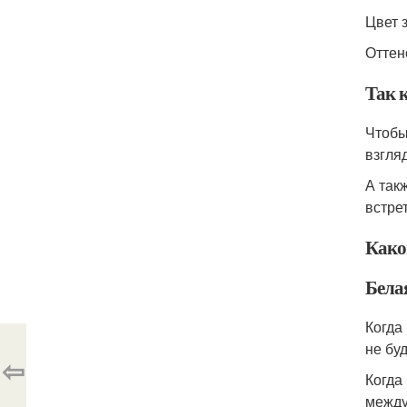
Цвет 
Оттен
Так 
Чтобы
взгля
А так
встрет
Какой
Бела
Когда
не буд
⇦
Когда
между