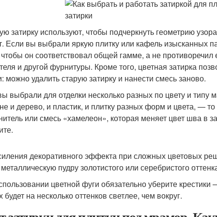
ую затирку используют, чтобы подчеркнуть геометрию узор
т. Если вы выбрали яркую плитку или кафель изысканных па
 чтобы он соответствовал общей гамме, а не противоречил 
теля и другой фурнитуры. Кроме того, цветная затирка поз
и: можно удалить старую затирку и нанести смесь заново.
вы выбрали для отделки несколько разных по цвету и типу 
хне и дерево, и пластик, и плитку разных форм и цвета, — т
нитель или смесь «хамелеон», которая меняет цвет шва в зав
ите.
силения декоративного эффекта при сложных цветовых ре
 металлическую пудру золотистого или серебристого оттенк
спользовании цветной фуги обязательно уберите крестики —
х будет на несколько оттенков светлее, чем вокруг.
т затирки для плитки под мрамор. Как