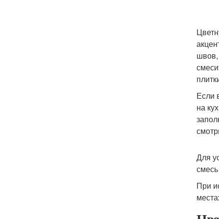
Цветн
акцен
швов,
смеси
плитк
Если 
на ку
запол
смотр
Для у
смесь
При и
места
Цве