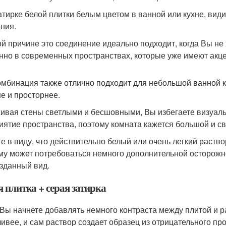
атирке белой плитки белым цветом в ванной или кухне, види
ния.
ой причине это соединение идеально подходит, когда Вы не
нно в современных пространствах, которые уже имеют акце
омбинация также отлично подходит для небольшой ванной к
е и просторнее.
ивая стены светлыми и бесшовными, Вы избегаете визуаль
иятие пространства, поэтому комната кажется большой и с
е в виду, что действительно белый или очень легкий раствор
му может потребоваться немного дополнительной осторожно
зданный вид.
 плитка + серая затирка
 Вы начнете добавлять немного контраста между плитой и 
ливее, и сам раствор создает образец из отрицательного пр