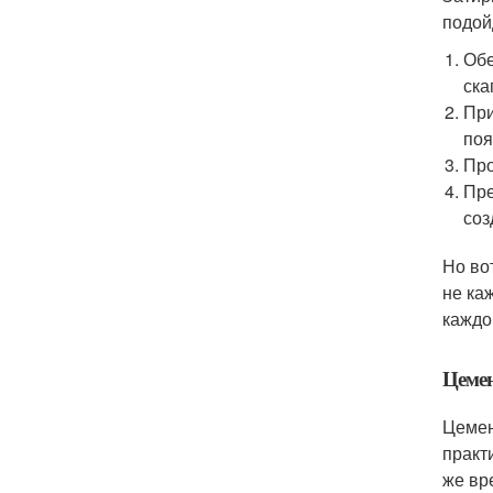
подой
Обе
ска
При
поя
Про
Пре
соз
Но во
не ка
каждо
Цемен
Цемен
практ
же вр