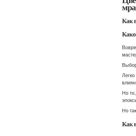
мра
Как 
Како
Вовре
масте
Выбор
Легко
влиян
Но то
эпокс
Но та
Как 