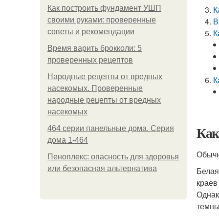
Как построить фундамент УШП
К
своими руками: проверенные
В
советы и рекомендации
К
Время варить брокколи: 5
проверенных рецептов
Народные рецепты от вредных
К
насекомых. Проверенные
народные рецепты от вредных
насекомых
Как
464 серии панельные дома. Серия
дома 1-464
Обычн
Пеноплекс: опасность для здоровья
или безопасная альтернатива
Белая
краев
Однак
темны