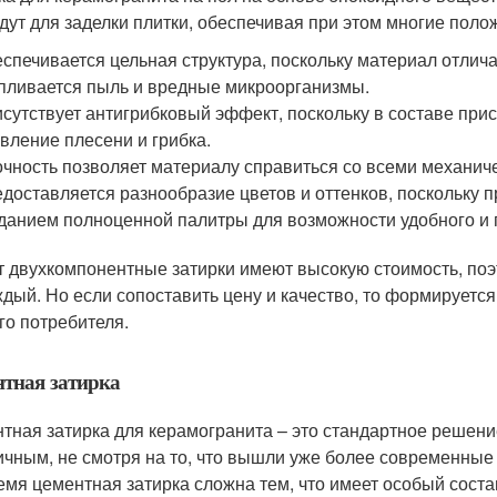
дут для заделки плитки, обеспечивая при этом многие поло
спечивается цельная структура, поскольку материал отлича
пливается пыль и вредные микроорганизмы.
сутствует антигрибковый эффект, поскольку в составе при
вление плесени и грибка.
чность позволяет материалу справиться со всеми механич
доставляется разнообразие цветов и оттенков, поскольку 
данием полноценной палитры для возможности удобного и 
т двухкомпонентные затирки имеют высокую стоимость, поэ
ждый. Но если сопоставить цену и качество, то формируетс
го потребителя.
тная затирка
тная затирка для керамогранита – это стандартное решени
ичным, не смотря на то, что вышли уже более современные 
емя цементная затирка сложна тем, что имеет особый состав