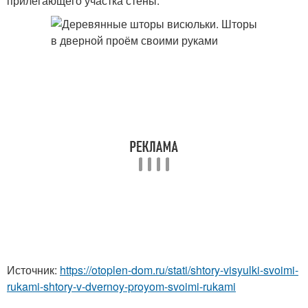
прилегающего участка стены.
Источник:
https://otoplen-dom.ru/stati/shtory-visyulki-svoimi-
rukami-shtory-v-dvernoy-proyom-svoimi-rukami