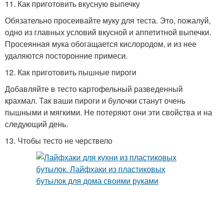
Полезные лайфхаки
Готовка на кухне
11. Как приготовить вкусную выпечку
Обязательно просеивайте муку для теста. Это, пожалуй,
одно из главных условий вкусной и аппетитной выпечки.
Просеянная мука обогащается кислородом, и из нее
Лайфхаки при
Идеальная кухня
удаляются посторонние примеси.
проектировании
12. Как приготовить пышные пироги
Добавляйте в тесто картофельный разведенный
крахмал. Так ваши пироги и булочки станут очень
Лайфхаки для
Отличные лайфхаки
пышными и мягкими. Не потеряют они эти свойства и на
маленьких
следующий день.
13. Чтобы тесто не черствело
Лайфхаки для
Лайфхаки для уборки
практичных людей
Хранения на кухне
Хитрости на кухне