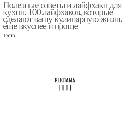
Полезные советы и лайфхаки для
Лайфхаки из
Лайфхаки для
кухни. 100 лайфхаков, которые
пластиковых бутылок
маленькой
сделают вашу кулинарную жизнь
еще вкуснее и проще
Тесто
Простые лайфхаки
Лайфхаки для дизайна
Комфортная кухня
Лайфхак для кухни
Кухонные лайфхаки
Порядок на кухне