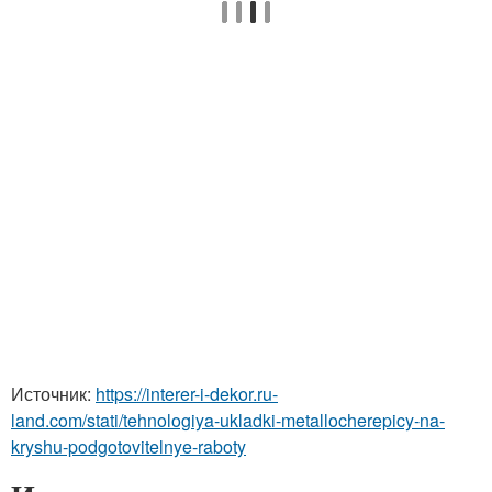
Источник:
https://interer-i-dekor.ru-
land.com/stati/tehnologiya-ukladki-metallocherepicy-na-
kryshu-podgotovitelnye-raboty