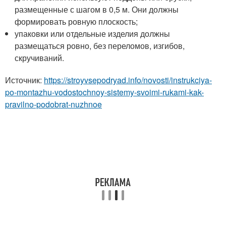
размещенные с шагом в 0,5 м. Они должны
формировать ровную плоскость;
упаковки или отдельные изделия должны
размещаться ровно, без переломов, изгибов,
скручиваний.
Источник:
https://stroyvsepodryad.info/novosti/instrukciya-
po-montazhu-vodostochnoy-sistemy-svoimi-rukami-kak-
pravilno-podobrat-nuzhnoe