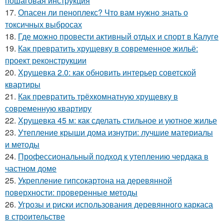
пошаговая инструкция
17.
Опасен ли пеноплекс? Что вам нужно знать о
токсичных выбросах
18.
Где можно провести активный отдых и спорт в Калуге
19.
Как превратить хрущевку в современное жильё:
проект реконструкции
20.
Хрущевка 2.0: как обновить интерьер советской
квартиры
21.
Как превратить трёхкомнатную хрущевку в
современную квартиру
22.
Хрущевка 45 м: как сделать стильное и уютное жилье
23.
Утепление крыши дома изнутри: лучшие материалы
и методы
24.
Профессиональный подход к утеплению чердака в
частном доме
25.
Укрепление гипсокартона на деревянной
поверхности: проверенные методы
26.
Угрозы и риски использования деревянного каркаса
в строительстве