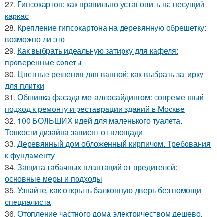
27.
Гипсокартон: как правильно установить на несущий
каркас
28.
Крепление гипсокартона на деревянную обрешетку:
возможно ли это
29.
Как выбрать идеальную затирку для кафеля:
проверенные советы
30.
Цветные решения для ванной: как выбрать затирку
для плитки
31.
Обшивка фасада металлосайдингом: современный
подход к ремонту и реставрации зданий в Москве
32.
100 БОЛЬШИХ идей для маленького туалета.
Тонкости дизайна зависят от площади
33.
Деревянный дом обложенный кирпичом. Требования
к фундаменту
34.
Защита табачных плантаций от вредителей:
основные меры и подходы
35.
Узнайте, как открыть балконную дверь без помощи
специалиста
36.
Отопление частного дома электричеством дешево.