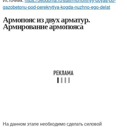
Источник:
https://360doma.ru/stati/monolitnyy-poyas-po-
gazobetonu-pod-perekrytiya-kogda-nuzhno-ego-delat
Армопояс из двух арматур.
Армирование армопояса
На данном этапе необходимо сделать силовой