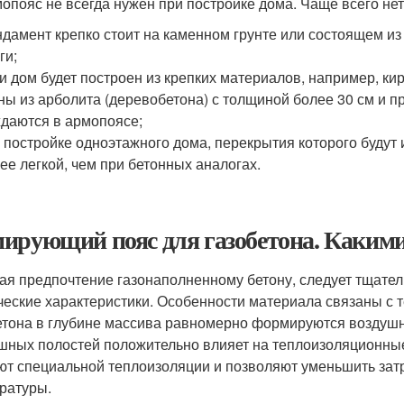
опояс не всегда нужен при постройке дома. Чаще всего нет
дамент крепко стоит на каменном грунте или состоящем из 
ги;
и дом будет построен из крепких материалов, например, ки
ны из арболита (деревобетона) с толщиной более 30 см и п
даются в армопоясе;
 постройке одноэтажного дома, перекрытия которого будут 
ее легкой, чем при бетонных аналогах.
ирующий пояс для газобетона. Какими 
ая предпочтение газонаполненному бетону, следует тщател
ческие характеристики. Особенности материала связаны с 
етона в глубине массива равномерно формируются воздуш
шных полостей положительно влияет на теплоизоляционные
ют специальной теплоизоляции и позволяют уменьшить за
ратуры.