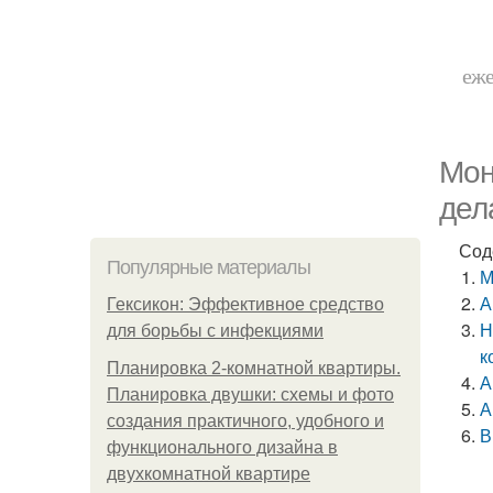
еже
Мон
дел
Сод
Популярные материалы
М
А
Гексикон: Эффективное средство
Н
для борьбы с инфекциями
к
Планировка 2-комнатной квартиры.
А
Планировка двушки: схемы и фото
А
создания практичного, удобного и
В
функционального дизайна в
двухкомнатной квартире