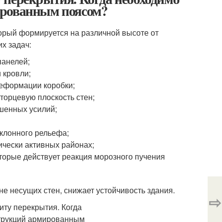
ированным поясом?
орый формируется на различной высоте от
х задач:
анелей;
 кровли;
деформации коробки;
торцевую плоскость стен;
шенных усилий;
аклонного рельефа;
ически активных районах;
торые действует реакция морозного пучения
е несущих стен, снижает устойчивость здания.
⇨