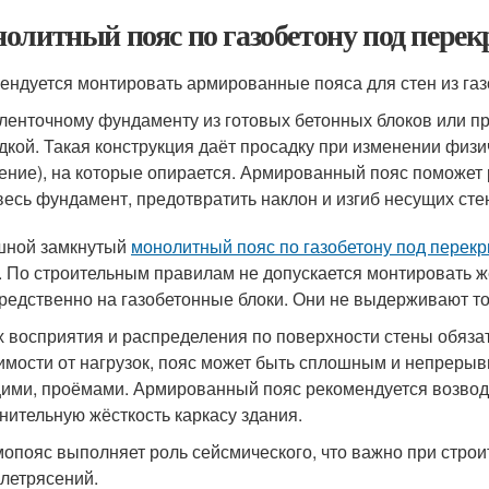
олитный пояс по газобетону под перек
ендуется монтировать армированные пояса для стен из газ
ленточному фундаменту из готовых бетонных блоков или п
дкой. Такая конструкция даёт просадку при изменении физи
ение), на которые опирается. Армированный пояс поможе
весь фундамент, предотвратить наклон и изгиб несущих стен
шной замкнутый
монолитный пояс по газобетону под перек
. По строительным правилам не допускается монтировать 
редственно на газобетонные блоки. Они не выдерживают то
х восприятия и распределения по поверхности стены обяза
имости от нагрузок, пояс может быть сплошным и непрерывн
ими, проёмами. Армированный пояс рекомендуется возводи
нительную жёсткость каркасу здания.
опояс выполняет роль сейсмического, что важно при стро
летрясений.