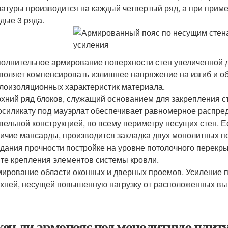
атуры производится на каждый четвертый ряд, а при прим
дые 3 ряда.
олнительное армирование поверхности стен увеличенной д
воляет компенсировать излишнее напряжение на изгиб и о
лоизоляционных характеристик материала.
хний ряд блоков, служащий основанием для закрепления с
осиликату под мауэрлат обеспечивает равномерное распре
вельной конструкцией, по всему периметру несущих стен. 
ичие мансарды, производится закладка двух монолитных по
дания прочности постройке на уровне потолочного перекры
те крепления элементов системы кровли.
ирование области оконных и дверных проемов. Усиление пр
хней, несущей повышенную нагрузку от расположенных вы
ен ли армопояс под монолитную плиту