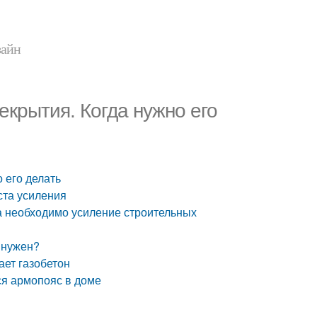
зайн
екрытия. Когда нужно его
 его делать
ста усиления
а необходимо усиление строительных
 нужен?
ает газобетон
тся армопояс в доме