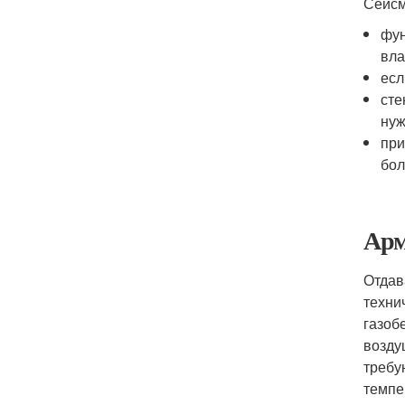
Сейсм
фун
вла
есл
сте
нуж
при
бол
Арм
Отдав
техни
газоб
возду
требу
темпе