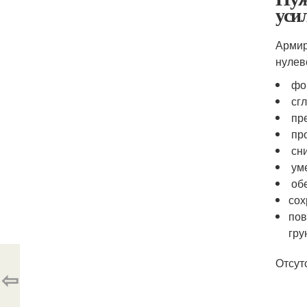
уси
Армир
нулев
фор
сгл
пре
про
сни
уме
обе
сох
пов
гру
Отсут
⇦