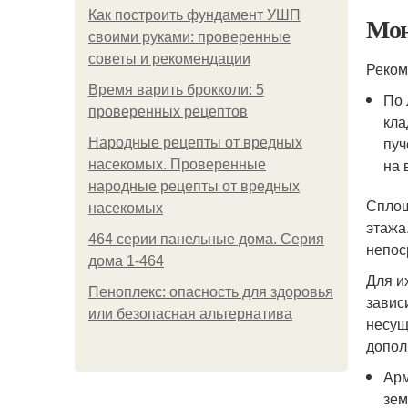
Как построить фундамент УШП
Мон
своими руками: проверенные
советы и рекомендации
Реком
Время варить брокколи: 5
По 
проверенных рецептов
кла
пуч
Народные рецепты от вредных
на 
насекомых. Проверенные
народные рецепты от вредных
Спло
насекомых
этажа
464 серии панельные дома. Серия
непос
дома 1-464
Для и
Пеноплекс: опасность для здоровья
завис
или безопасная альтернатива
несущ
допол
Арм
зем