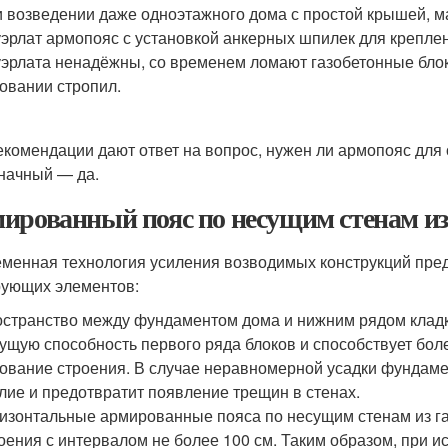
 возведении даже одноэтажного дома с простой крышей, м
эрлат армопояс с установкой анкерных шпилек для крепле
эрлата ненадёжны, со временем ломают газобетонные блок
овании стропил.
екомендации дают ответ на вопрос, нужен ли армопояс для 
начный — да.
ированный пояс по несущим стенам из 
менная технология усиления возводимых конструкций пре
ующих элементов:
странство между фундаментом дома и нижним рядом кладки
ущую способность первого ряда блоков и способствует бо
ование строения. В случае неравномерной усадки фундам
лие и предотвратит появление трещин в стенах.
изонтальные армированные пояса по несущим стенам из га
оения с интервалом не более 100 см. Таким образом, при и