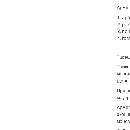
Армоп
арб
рак
пен
газ
Так к
Также
монол
(дере
При н
мауэр
Армоп
оконн
манса