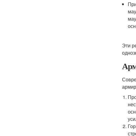
При
мау
мау
осн
Эти р
одноз
Арм
Совре
армир
Про
нес
осн
уси
Гор
стр