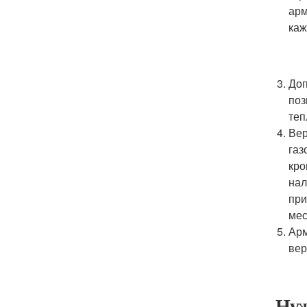
арм
каж
Доп
поз
теп
Вер
газ
кро
нал
при
мес
Арм
вер
Нуж