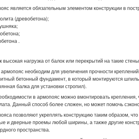
ояс является обязательным элементом конструкции в пост
олита (древобетона);
ушняка;
обетона;
обетона .
ак высокая нагрузка от балок или перекрытий на такие сте
 армопояс необходим для увеличения прочности креплений 
итный бетонный фундамент, в который монтируются шпильки
вянная балка для установки стропил).
еобходимости в армопояс можно вмонтировать крепления, 
лата. Данный способ более сложен, но может помочь сэконо
ояса позволяют укреплять конструкцию таким образом, чт
ые и дверные проемы любой ширины, а также другие конст
рдного пространства.