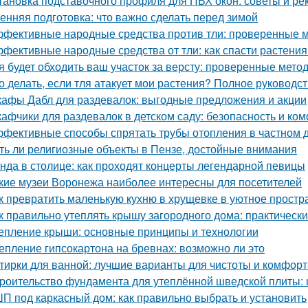
тановка подставочного профиля для ПВХ окон: советы и р
енняя подготовка: что важно сделать перед зимой
фективные народные средства против тли: проверенные 
фективные народные средства от тли: как спасти растения
я будет обходить ваш участок за версту: проверенные мет
о делать, если тля атакует мои растения? Полное руководс
афы Дабл для раздевалок: выгодные предложения и акции
афчики для раздевалок в детском саду: безопасность и к
фективные способы спрятать трубы отопления в частном д
ть ли религиозные объекты в Пензе, достойные внимания
нда в столице: как проходят концерты легендарной певицы
кие музеи Воронежа наиболее интересны для посетителей
к превратить маленькую кухню в хрущевке в уютное простр
к правильно утеплять крышу загородного дома: практическ
епление крыши: основные принципы и технологии
епление гипсокартона на бревнах: возможно ли это
тирки для ванной: лучшие варианты для чистоты и комфорт
роительство фундамента для утеплённой шведской плиты: 
П под каркасный дом: как правильно выбрать и установить