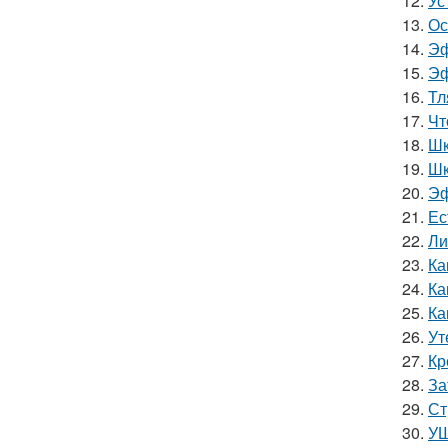
12.
Ус
13.
Ос
14.
Эф
15.
Эф
16.
Тл
17.
Чт
18.
Шк
19.
Шк
20.
Эф
21.
Ес
22.
Ли
23.
Ка
24.
Ка
25.
Ка
26.
Ут
27.
Кр
28.
За
29.
Ст
30.
УШ