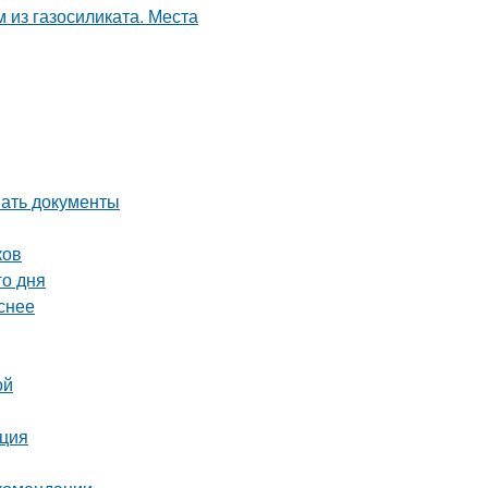
вать документы
ков
го дня
снее
ой
кция