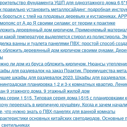
роительство фундамента УШП для одноэтажного дома 6,5*1
к правильно установить металлосайдинг: подробная инстру
к бороться с тлей на плодовых деревьях и кустарниках. APP -
мопояс от А до Я своими силами: от теории к практике
ложить деревянный дом кирпичом. Применяемый материа
и какой температуре выделяется стирол из полистирола. Эм
делка ванны и туалета панелями ПВХ: простой способ созда
к обложить деревянный дом кирпичом своими руками. Дер
сы
жно ли дом из бруса обложить кирпичом. Нюансы утеплени
афы для раздевалок на заказ Практик. Преимущества мет
чшие шкафы для раздевалок 2023. Шкафы для раздевалок,
нинградская планировка 1,2 и 3-х комнатных квартир. Лени
ан 9 этажного дома. 9 этажный жилой дом
ма серии 1 515. Типовая серия дома I-515 с планировками 
хочу переехать в кирпичную хрущёвку. Когда и зачем начал
е, что нужно знать о ПВХ-панелях для ванной комнаты
рактеристики основных китайских светодиодов. Основные 
, светильниках