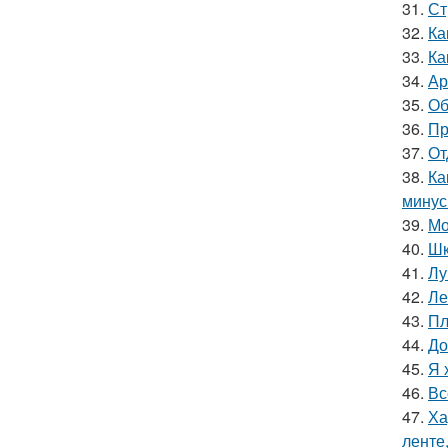
31.
Ст
32.
Ка
33.
Ка
34.
Ар
35.
Об
36.
Пр
37.
От
38.
Ка
мину
39.
Мо
40.
Шк
41.
Лу
42.
Ле
43.
Пл
44.
До
45.
Я 
46.
Вс
47.
Ха
ленте