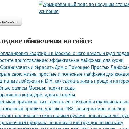
ь дальше →
ледние обновления на сайте:
епланировка квартиры в Москве: с чего начать и куда пода
остите приготовление: эффективные лайфхаки для кухни
 Организовать и Украсить Дом с Помощью Простых Лайфха
орьте свою жизнь: простые и полезные лайфхаки для каждо
ативные лайфхаки и DIY: как сделать жизнь проще и интере
ёные оазисы Москвы: парки и сады
ор ниши в коридоре: идеи и советы
енькая прихожая: как сделать её стильной и функциональн
ставочный профиль для окон ПВХ: альтернативы и выбор
нтаж пластикового окна своими руками: пошаговая инстру
дставочный профиль: пошаговая инструкция по монтажу