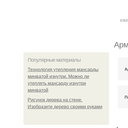
еже
Арм
Популярные материалы
А
Технология утепления мансарды
минватой изнутри. Можно ли
утеплять мансарду изнутри
минватой
П
Рисунок дерева на стене.
Изобразите дерево своими руками