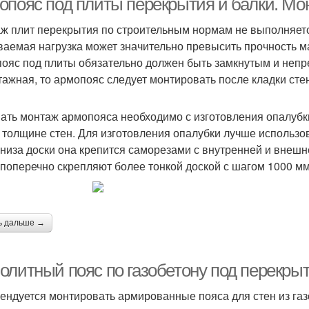
опояс под плиты перекрытия и балки. Мо
ж плит перекрытия по строительным нормам не выполняется
ваемая нагрузка может значительно превысить прочность ма
ояс под плиты обязательно должен быть замкнутым и непр
тажная, то армопояс следует монтировать после кладки сте
ать монтаж армопояса необходимо с изготовления опалубки
 толщине стен. Для изготовления опалубки лучше использов
 низа доски она крепится саморезами с внутренней и внешн
 поперечно скрепляют более тонкой доской с шагом 1000 мм
ь дальше →
литный пояс по газобетону под перекрыти
ендуется монтировать армированные пояса для стен из газ