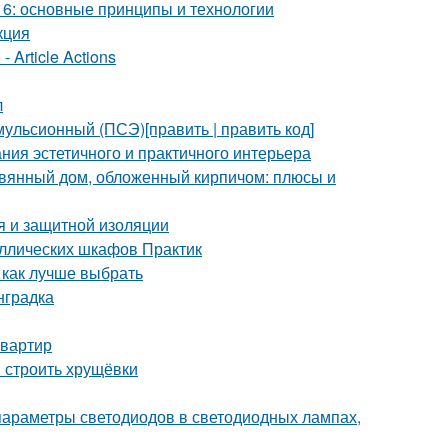
6: основные принципы и технологии
кция
 Article Actions
л
ульсионный (ПСЭ)[править | править код]
ния эстетичного и практичного интерьера
евянный дом, обложенный кирпичом: плюсы и
я и защитной изоляции
аллических шкафов Практик
 как лучше выбрать
нградка
квартир
и строить хрущёвки
параметры светодиодов в светодиодных лампах,