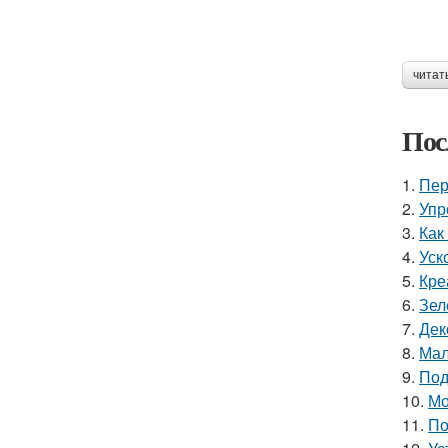
читат
Пос
1.
Пер
2.
Упр
3.
Как
4.
Уск
5.
Кре
6.
Зел
7.
Дек
8.
Мал
9.
Под
10.
Мо
11.
По