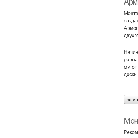
Арм
Монта
созда
Армоп
двухэ
Начин
равна
мм от
доски
читат
Моно
Реком