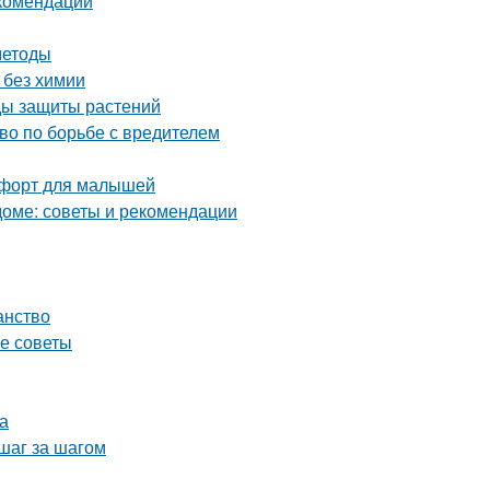
екомендации
методы
 без химии
оды защиты растений
тво по борьбе с вредителем
омфорт для малышей
оме: советы и рекомендации
анство
ие советы
а
шаг за шагом