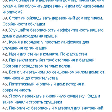
руками. Как обложить деревянный дом облицовочным
кирпичом?
39.
Стоит ли обкладывать деревянный дом кирпичом.
Особенности обкладки
40.
Улучшайте безопасность и эффективность вашего
дома с дымоходом на крыше
41.
Кухня в порядке: 9 простых лайфхаков для
улучшения организации
42.
Идеи для стены в комнате. Покраска стен
43.
Привыкли жить без труб отопления и батарей.
Обогрев посредством теплых полов
44.
Все о 5-ти этажном 3-х секционном жилом доме: от
планировки до строительства
45.
Пятиэтажный кирпичный дом: история и
современность
46.
Я хочу переехать в кирпичную хрущёвку. Когда и
зачем начали строить хрущёвки
47.
Пеноплекс: безопасный материал для внутренней