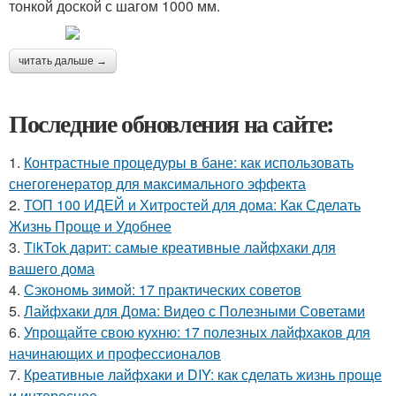
тонкой доской с шагом 1000 мм.
читать дальше →
Последние обновления на сайте:
1.
Контрастные процедуры в бане: как использовать
снегогенератор для максимального эффекта
2.
ТОП 100 ИДЕЙ и Хитростей для дома: Как Сделать
Жизнь Проще и Удобнее
3.
TikTok дарит: самые креативные лайфхаки для
вашего дома
4.
Сэкономь зимой: 17 практических советов
5.
Лайфхаки для Дома: Видео с Полезными Советами
6.
Упрощайте свою кухню: 17 полезных лайфхаков для
начинающих и профессионалов
7.
Креативные лайфхаки и DIY: как сделать жизнь проще
и интереснее