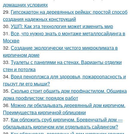
домашних условиях
29.
Гипсокартон на деревянных рейках: простой способ
создания надежных конструкций
30.
УШП: Как эта технология может изменить мир
31.
Все, что нужно знать о монтаже металлосайдинга в
Москве
32.
Создание экологически чистого микроклимата в
кирпичном доме
33.
Туалеты с панелями на стенах. Варианты отделки
стен и потолка
34.
Вред пеноплэкса для здоровья, пожароопасность и
грызут ли его мыши?
35.
Сколько стоит обшить дом профнастилом. Обшивка
дома профлистом: порядок работ
36.
Можно ли обкладывать деревянный дом кирпичом.
Преимущества кирпичной облицовки
37.
Как обложить сруб кирпичом. Бревенчатый дом —
обкладывать кирпичом или отделывать сайдингом?
38.
Как облицевать деревянный дом кирпичом своими