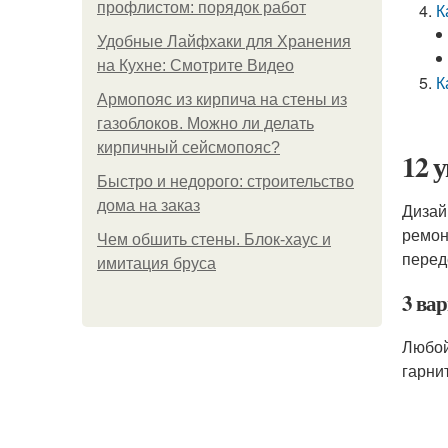
профлистом: порядок работ
К
Удобные Лайфхаки для Хранения
на Кухне: Смотрите Видео
К
Армопояс из кирпича на стены из
газоблоков. Можно ли делать
кирпичный сейсмопояс?
12 
Быстро и недорого: строительство
дома на заказ
Дизай
ремон
Чем обшить стены. Блок-хаус и
перед
имитация бруса
3 ва
Любой
гарни