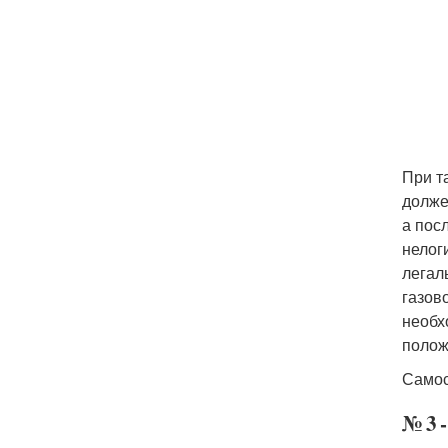
При т
долже
а пос
нелог
легал
газов
необх
полож
Самос
№ 3 ‑