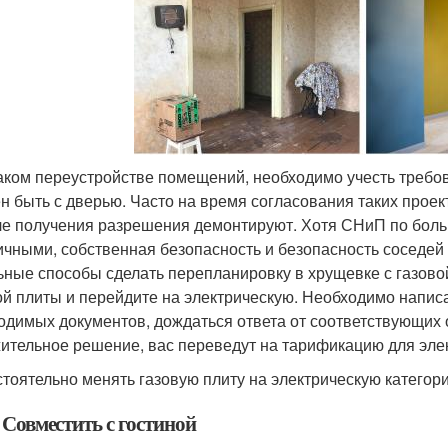
аком переустройстве помещений, необходимо учесть требо
н быть с дверью. Часто на время согласования таких проект
ле получения разрешения демонтируют. Хотя СНиП по больше
ичными, собственная безопасность и безопасность соседей 
ьные способы сделать перепланировку в хрущевке с газовой 
ой плиты и перейдите на электрическую. Необходимо написа
одимых документов, дождаться ответа от соответствующих 
ительное решение, вас переведут на тарификацию для элект
тоятельно менять газовую плиту на электрическую категор
 Совместить с гостиной