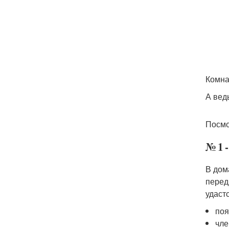
Комна
А вед
Посмо
№ 1 
В дом
перед
удаст
поя
чле