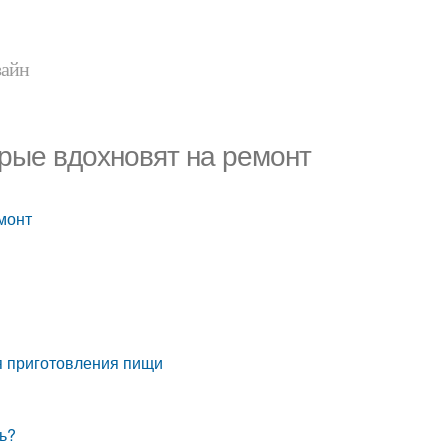
зайн
орые вдохновят на ремонт
монт
я приготовления пищи
ть?