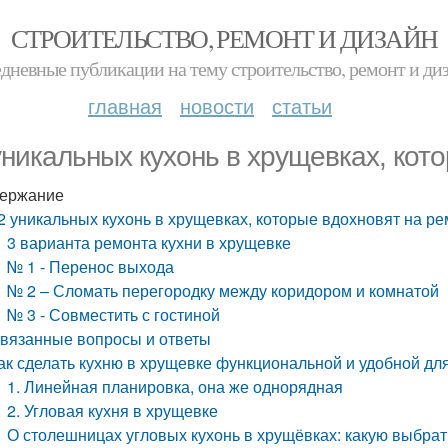
СТРОИТЕЛЬСТВО, РЕМОНТ И ДИЗАЙН
дневные публикации на тему строительство, ремонт и ди
главная
новости
статьи
уникальных кухонь в хрущевках, кот
ержание
2 уникальных кухонь в хрущевках, которые вдохновят на ре
3 варианта ремонта кухни в хрущевке
№ 1 ‑ Перенос выхода
№ 2 – Сломать перегородку между коридором и комнатой
№ 3 ‑ Совместить с гостиной
вязанные вопросы и ответы
ак сделать кухню в хрущевке функциональной и удобной дл
1. Линейная планировка, она же однорядная
2. Угловая кухня в хрущевке
О столешницах угловых кухонь в хрущёвках: какую выбра