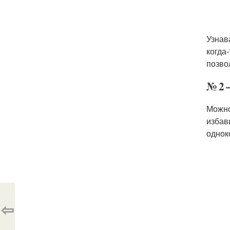
Узнав
когда
позво
№ 2 
Можно
избав
однок
⇦