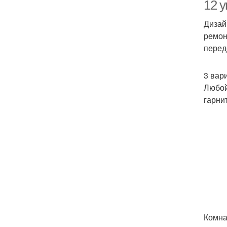
12 
Дизай
ремон
перед
3 вар
Любой
Ку
гарни
Комна