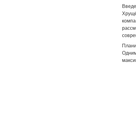
Введ
Хрущё
компа
рассм
совре
Плани
Одним
макси