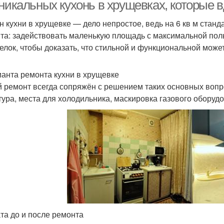
уникальных кухонь в хрущевках, которые 
н кухни в хрущевке — дело непростое, ведь на 6 кв м стан
та: задействовать маленькую площадь с максимальной по
Электрик на кухне
Мебели на кухне
К
елок, чтобы доказать, что стильной и функциональной може
ианта ремонта кухни в хрущевке
 ремонт всегда сопряжён с решением таких основных вопр
хни в частном доме
тура, места для холодильника, маскировка газового оборуд
та до и после ремонта