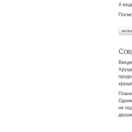
А вед
Посмо
читат
Сов
Введ
Хруще
продо
хруще
Плани
Одним
не по
двушк