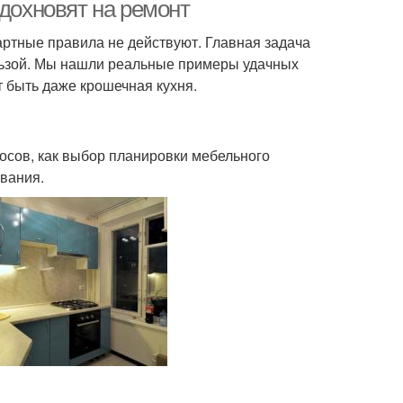
вдохновят на ремонт
дартные правила не действуют. Главная задача
льзой. Мы нашли реальные примеры удачных
расивые кухни
Кухни в частных домах
т быть даже крошечная кухня.
осов, как выбор планировки мебельного
ования.