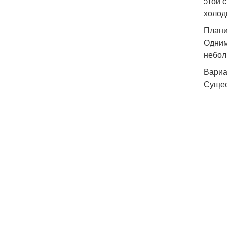
этой 
холод
Плани
Одним
небол
Вариа
Сущес