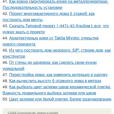
41.
Как ровно смонтировать конек на металлочерепице.
Последовательность установки
42.
Проект многоквартирного дома 5 этажей: как
построить дом мечты
43.
Скачать Типовой проект 1-447с-43 Альбом I: все, что
нужно знать о проекте
44.
Архитектурные идеи от Takita Miyoko: открытие
нового горизонта
45.
Из чего построить дом недорого. SIP: строим дом, как
конструктор
46.
От стены до шедевра: как сделать свою кухню
уникальной
47.
Перестройка дома: как изменить интерьер и наружу
48.
Как вычислить высоту 5-этажного дома в метрах
49.
Как выбрать цвет затирки швов керамической плитки.
Важность правильного выбора затирки для швов
50.
Цвет затирки для белой плитки. Белое разочарование
© 2026 Строительство, ремонт и дизайн