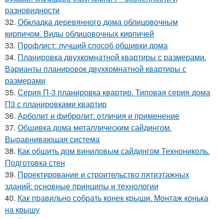
разновидности
32.
Обкладка деревянного дома облицовочным
кирпичом. Виды облицовочных кирпичей
33.
Профлист: лучший способ обшивки дома
34.
Планировка двухкомнатной квартиры с размерами.
Варианты планировок двухкомнатной квартиры с
размерами
35.
Серия П-3 планировка квартир. Типовая серия дома
П3 с планировками квартир
36.
Арболит и фибролит: отличия и применение
37.
Обшивка дома металлическим сайдингом.
Выравнивающая система
38.
Как обшить дом виниловым сайдингом Технониколь.
Подготовка стен
39.
Проектирование и строительство пятиэтажных
зданий: основные принципы и технологии
40.
Как правильно собрать конек крыши. Монтаж конька
на крышу