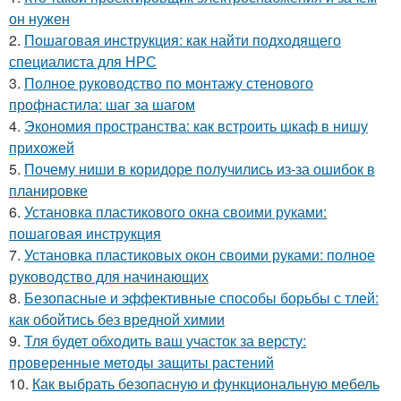
он нужен
2.
Пошаговая инструкция: как найти подходящего
специалиста для НРС
3.
Полное руководство по монтажу стенового
профнастила: шаг за шагом
4.
Экономия пространства: как встроить шкаф в нишу
прихожей
5.
Почему ниши в коридоре получились из-за ошибок в
планировке
6.
Установка пластикового окна своими руками:
пошаговая инструкция
7.
Установка пластиковых окон своими руками: полное
руководство для начинающих
8.
Безопасные и эффективные способы борьбы с тлей:
как обойтись без вредной химии
9.
Тля будет обходить ваш участок за версту:
проверенные методы защиты растений
10.
Как выбрать безопасную и функциональную мебель