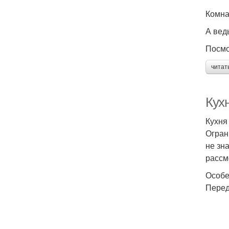
Комна
А вед
Посмо
читат
Кух
Кухня
Огран
не зн
рассм
Особе
Перед