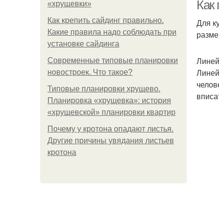
Как
«хрущевки»
Как крепить сайдинг правильно.
Для к
Какие правила надо соблюдать при
разме
установке сайдинга
Линей
Современные типовые планировки
Линей
новостроек. Что такое?
челов
Типовые планировки хрущево.
вписа
Планировка «хрущевка»: история
«хрущевской» планировки квартир
Почему у кротона опадают листья.
Другие причины увядания листьев
кротона