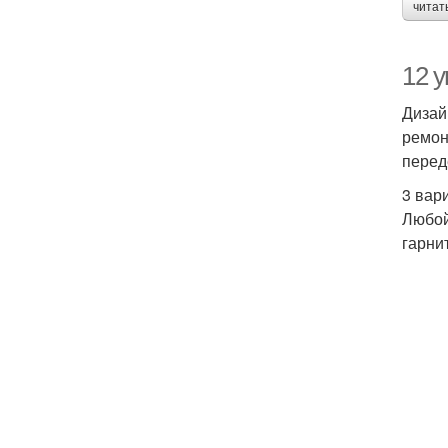
читат
12 
Дизай
ремон
перед
3 вар
Любой
гарни