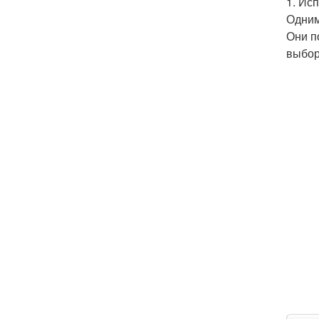
1. Ис
Одним
Они п
выбор