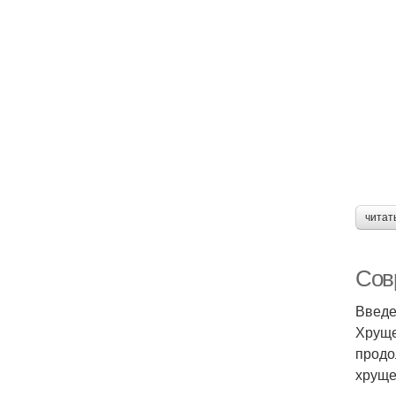
читат
Сов
Введ
Хруще
продо
хруще