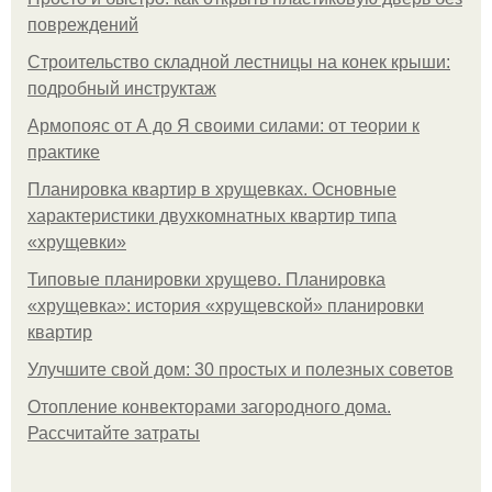
повреждений
Строительство складной лестницы на конек крыши:
подробный инструктаж
Армопояс от А до Я своими силами: от теории к
практике
Планировка квартир в хрущевках. Основные
характеристики двухкомнатных квартир типа
«хрущевки»
Типовые планировки хрущево. Планировка
«хрущевка»: история «хрущевской» планировки
квартир
Улучшите свой дом: 30 простых и полезных советов
Отопление конвекторами загородного дома.
Рассчитайте затраты