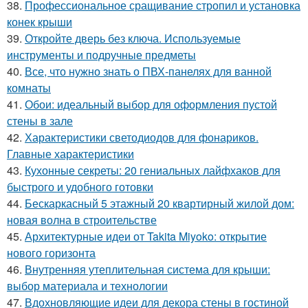
38.
Профессиональное сращивание стропил и установка
конек крыши
39.
Откройте дверь без ключа. Используемые
инструменты и подручные предметы
40.
Все, что нужно знать о ПВХ-панелях для ванной
комнаты
41.
Обои: идеальный выбор для оформления пустой
стены в зале
42.
Характеристики светодиодов для фонариков.
Главные характеристики
43.
Кухонные секреты: 20 гениальных лайфхаков для
быстрого и удобного готовки
44.
Бескаркасный 5 этажный 20 квартирный жилой дом:
новая волна в строительстве
45.
Архитектурные идеи от Takita Miyoko: открытие
нового горизонта
46.
Внутренняя утеплительная система для крыши:
выбор материала и технологии
47.
Вдохновляющие идеи для декора стены в гостиной