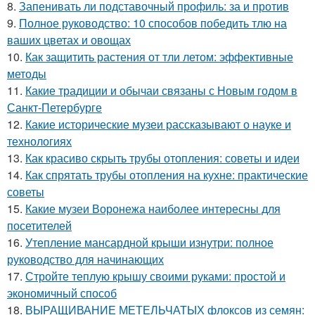
8.
Запенивать ли подставочный профиль: за и против
9.
Полное руководство: 10 способов победить тлю на
ваших цветах и овощах
10.
Как защитить растения от тли летом: эффективные
методы
11.
Какие традиции и обычаи связаны с Новым годом в
Санкт-Петербурге
12.
Какие исторические музеи рассказывают о науке и
технологиях
13.
Как красиво скрыть трубы отопления: советы и идеи
14.
Как спрятать трубы отопления на кухне: практические
советы
15.
Какие музеи Воронежа наиболее интересны для
посетителей
16.
Утепление мансардной крыши изнутри: полное
руководство для начинающих
17.
Стройте теплую крышу своими руками: простой и
экономичный способ
18.
ВЫРАЩИВАНИЕ МЕТЕЛЬЧАТЫХ флоксов из семян: