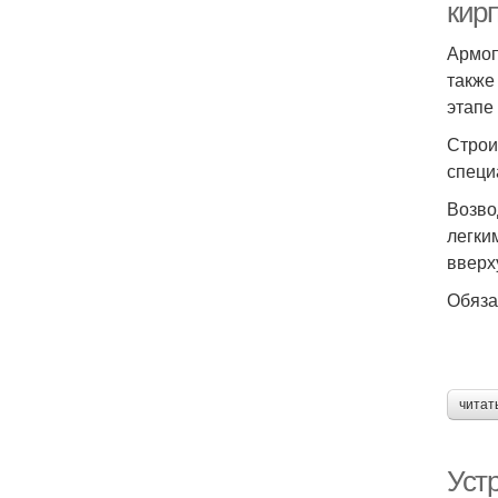
кир
Армоп
также
этапе
Строи
специ
Возво
легки
вверх
Обяза
читат
Уст