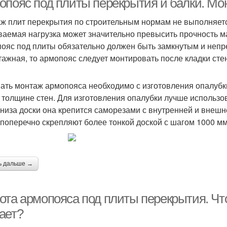
опояс под плиты перекрытия и балки. Мо
ж плит перекрытия по строительным нормам не выполняется
ваемая нагрузка может значительно превысить прочность ма
ояс под плиты обязательно должен быть замкнутым и непр
тажная, то армопояс следует монтировать после кладки сте
ать монтаж армопояса необходимо с изготовления опалубки
 толщине стен. Для изготовления опалубки лучше использов
 низа доски она крепится саморезами с внутренней и внешн
 поперечно скрепляют более тонкой доской с шагом 1000 мм
ь дальше →
ота армопояса под плиты перекрытия. Что
ает?