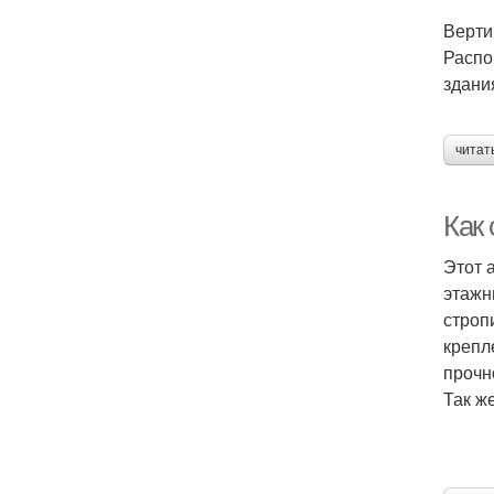
Верти
Распо
здани
читат
Как 
Этот 
этажн
строп
крепл
прочн
Так ж