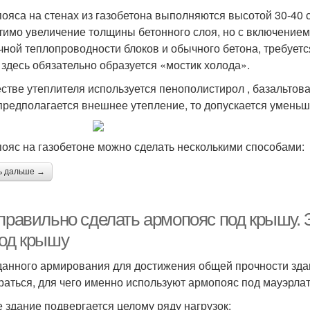
ояса на стенах из газобетона выполняются высотой 30-40 с
тимо увеличение толщины бетонного слоя, но с включением 
чной теплопроводности блоков и обычного бетона, требуетс
 здесь обязательно образуется «мостик холода».
естве утеплителя используется пенополистирол , базальтов
предполагается внешнее утепление, то допускается уменьш
ояс на газобетоне можно сделать несколькими способами:
ь дальше →
 правильно сделать армопояс под крышу. 
под крышу
данного армирования для достижения общей прочности зда
раться, для чего именно используют армопояс под мауэрлат
 здание подвергается целому ряду нагрузок: