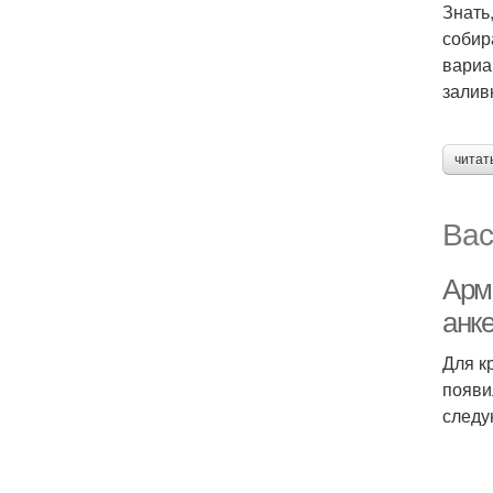
Знать
собир
вариа
залив
читат
Вас
Арм
анк
Для к
появи
следу