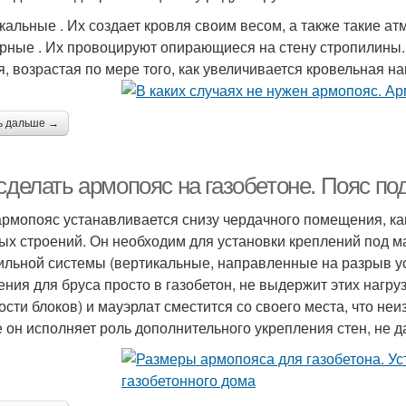
кальные . Их создает кровля своим весом, а также такие ат
рные . Их провоцируют опирающиеся на стену стропилины. 
я, возрастая по мере того, как увеличивается кровельная на
ь дальше →
сделать армопояс на газобетоне. Пояс по
армопояс устанавливается снизу чердачного помещения, как
ых строений. Он необходим для установки креплений под ма
ильной системы (вертикальные, направленные на разрыв уси
ения для бруса просто в газобетон, не выдержит этих нагру
ости блоков) и мауэрлат сместится со своего места, что не
е он исполняет роль дополнительного укрепления стен, не д