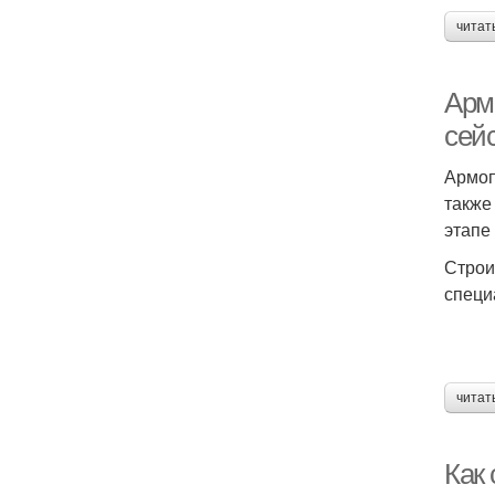
читат
Арм
сей
Армоп
также
этапе
Строи
специ
читат
Как 