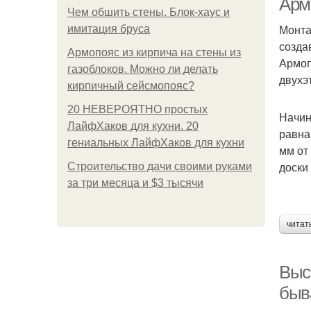
Арм
Чем обшить стены. Блок-хаус и
Монта
имитация бруса
созда
Армопояс из кирпича на стены из
Армоп
газоблоков. Можно ли делать
двухэ
кирпичный сейсмопояс?
20 НЕВЕРОЯТНО простых
Начин
ЛайфХаков для кухни. 20
равна
гениальных ЛайфХаков для кухни
мм от
доски
Строительство дачи своими руками
за три месяца и $3 тысячи
читат
Выс
быв