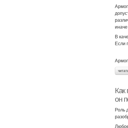
Армоп
допус
разли
иначе
В кач
Если 
Армоп
читат
Как
он 
Роль 
разоб
Любое