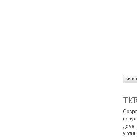
читат
Tik
Совре
попул
дома.
уютны