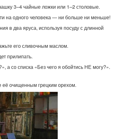
 чашку 3–4 чайные ложки или 1–2 столовые.
ти на одного человека — ни больше ни меньше!
ия в два яруса, используя посуду с длинной
ажьте его сливочным маслом.
дет прилипать.
», а со списка «Без чего я обойтись НЕ могу?».
е её очищенным грецким орехом.