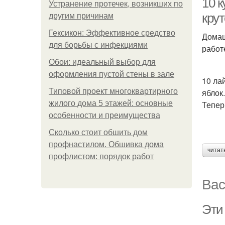
10 к
Устранение протечек, возникших по
кру
другим причинам
Гексикон: Эффективное средство
Домаш
для борьбы с инфекциями
работ
Обои: идеальный выбор для
оформления пустой стены в зале
10 ла
Типовой проект многоквартирного
яблок
жилого дома 5 этажей: основные
Тепер
особенности и преимущества
Сколько стоит обшить дом
профнастилом. Обшивка дома
читат
профлистом: порядок работ
Вас
Эти