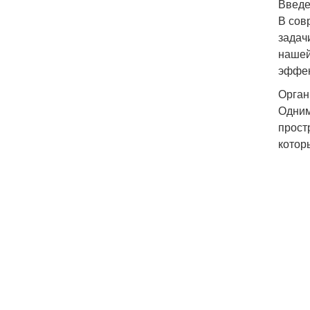
Введ
В сов
задач
нашей
эффе
Орган
Одним
прост
котор