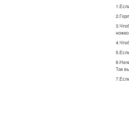
1.Есл
2.Гор
3.Что
ножко
4.Что
5.Есл
6.Нач
Так в
7.Есл