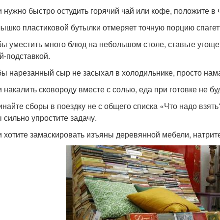
и нужно быстро остудить горячий чай или кофе, положите в
лышко пластиковой бутылки отмеряет точную порцию спагет
бы уместить много блюд на небольшом столе, ставьте угощен
й-подставкой.
бы нарезанный сыр не засыхал в холодильнике, просто нам
и накалить сковороду вместе с солью, еда при готовке не бу
инайте сборы в поездку не с общего списка «Что надо взять?
ы сильно упростите задачу.
и хотите замаскировать изъяны деревянной мебели, натрит