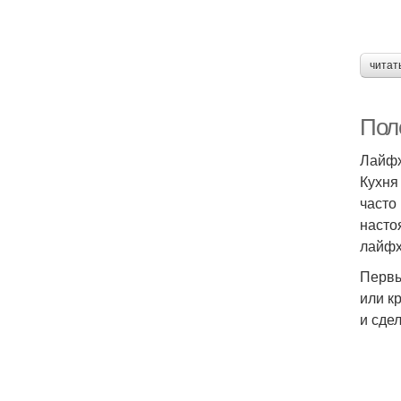
читат
Пол
Лайфх
Кухня
часто
насто
лайфх
Первы
или к
и сде