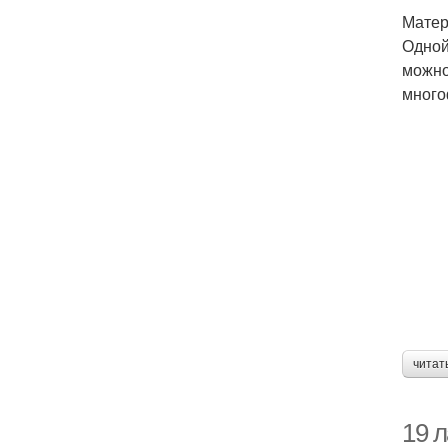
Матер
Одной
можно
много
читат
19 