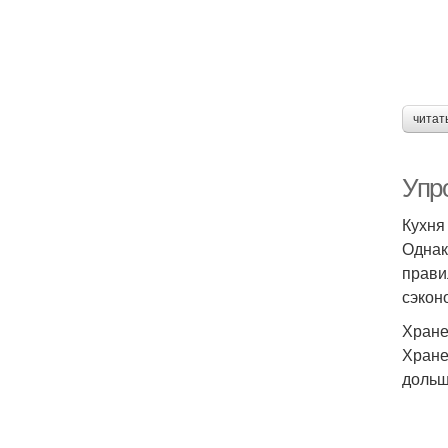
читат
Упр
Кухня
Однак
прави
сэкон
Хране
Хране
дольш