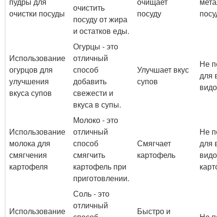
пудры для
очищает
мета
очистить
очистки посуды
посуду
посу
посуду от жира
и остатков еды.
Огурцы - это
Использование
отличный
Не п
огурцов для
способ
Улучшает вкус
для 
улучшения
добавить
супов
видо
вкуса супов
свежести и
вкуса в супы.
Молоко - это
Использование
отличный
Не п
молока для
способ
Смягчает
для 
смягчения
смягчить
картофель
видо
картофеля
картофель при
карт
приготовлении.
Соль - это
отличный
Использование
Быстро и
способ
Не п