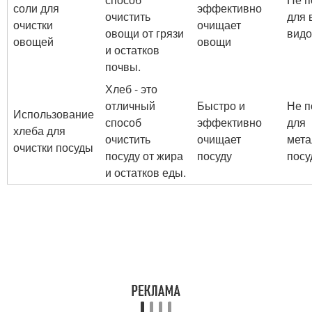
соли для
эффективно
очистить
для 
очистки
очищает
овощи от грязи
видо
овощей
овощи
и остатков
почвы.
Хлеб - это
отличный
Быстро и
Не п
Использование
способ
эффективно
для
хлеба для
очистить
очищает
мета
очистки посуды
посуду от жира
посуду
посу
и остатков еды.