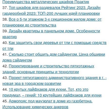
Преимущества металлических шкафов Практик
37.
Топ шкафов для раздевалок Рейтинг 2023. Дизайн
гардеробной 2023: ТОП-200 лучших идей планировки
38.
Все о 5-ти этажном 3-х секционном жилом доме: от
планировки до строительства
39.
Дизайн квартиры в панельном доме. Особенности
квартир
40.
Как защитить свои деревья от тли с помощью средств
от тли
41.
Сколько стоит обшить дом сайдингом. Цена обшивки
дома сайдингом
42.
Проектирование и строительство пятиэтажных
зданий: основные принципы и технологии
43.
Проект пятиэтажного административного здания в г. -
новая эра в городском развитии
44.
10 крутых лайфхаков для кухни. Тот, кто это
придумал, – гений: 10 крутейших лайфхаков для кухни
45.
Армопояс под мауэрлат в доме из газобетона.
Использование химических анкеров