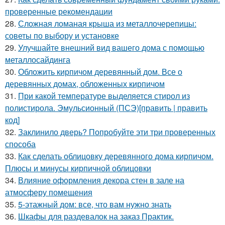
проверенные рекомендации
28.
Сложная ломаная крыша из металлочерепицы:
советы по выбору и установке
29.
Улучшайте внешний вид вашего дома с помощью
металлосайдинга
30.
Обложить кирпичом деревянный дом. Все о
деревянных домах, обложенных кирпичом
31.
При какой температуре выделяется стирол из
полистирола. Эмульсионный (ПСЭ)[править | править
код]
32.
Заклинило дверь? Попробуйте эти три проверенных
способа
33.
Как сделать облицовку деревянного дома кирпичом.
Плюсы и минусы кирпичной облицовки
34.
Влияние оформления декора стен в зале на
атмосферу помещения
35.
5-этажный дом: все, что вам нужно знать
36.
Шкафы для раздевалок на заказ Практик.