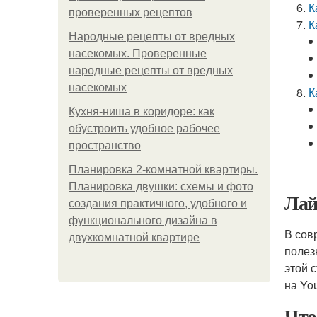
К
проверенных рецептов
К
Народные рецепты от вредных
насекомых. Проверенные
народные рецепты от вредных
насекомых
К
Кухня-ниша в коридоре: как
обустроить удобное рабочее
пространство
Планировка 2-комнатной квартиры.
Планировка двушки: схемы и фото
Лай
создания практичного, удобного и
функционального дизайна в
В сов
двухкомнатной квартире
полез
этой 
на Yo
Что