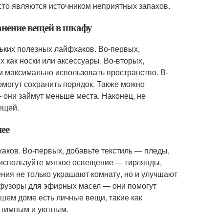
сто являются источником неприятных запахов.
анение вещей в шкафу
ьких полезных лайфхаков. Во-первых,
х как носки или аксессуары. Во-вторых,
м максимально использовать пространство. В-
омогут сохранить порядок. Также можно
 они займут меньше места. Наконец, не
ещей.
нее
аков. Во-первых, добавьте текстиль — пледы,
 используйте мягкое освещение — гирлянды,
ения не только украшают комнату, но и улучшают
ффузоры для эфирных масел — они помогут
шем доме есть личные вещи, такие как
нтимным и уютным.