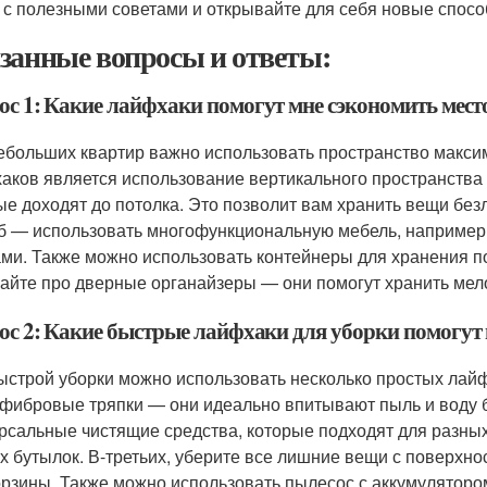
 с полезными советами и открывайте для себя новые спосо
занные вопросы и ответы:
ос 1: Какие лайфхаки помогут мне сэкономить мест
ебольших квартир важно использовать пространство макси
аков является использование вертикального пространства 
ые доходят до потолка. Это позволит вам хранить вещи бе
б — использовать многофункциональную мебель, например,
ми. Также можно использовать контейнеры для хранения под
айте про дверные органайзеры — они помогут хранить мелоч
ос 2: Какие быстрые лайфхаки для уборки помогут
ыстрой уборки можно использовать несколько простых лайф
фибровые тряпки — они идеально впитывают пыль и воду б
рсальные чистящие средства, которые подходят для разных
х бутылок. В-третьих, уберите все лишние вещи с поверхн
орзины. Также можно использовать пылесос с аккумулятор