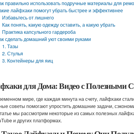
ак правильно использовать подручные материалы для рем
акие лайфхаки помогут убрать быстрее и эффективнее
Избавьтесь от лишнего
Как понять, какую одежду оставить, а какую убрать
Практика капсульного гардероба
ак сделать домашний уют своими руками
1. Тазы
2. Стулья
3. Контейнеры для яиц
фхаки для Дома: Видео с Полезными 
ременном мире, где каждая минута на счету, лайфхаки стал
ные советы помогают упростить домашние задачи, сэкономи
статье мы рассмотрим некоторые из самых полезных лайфха
uTube и других платформах.
 Такое Лайфхаки и Почему Они Полу