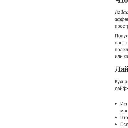
Лайфх
эффек
прост
Попул
нас с
полез
или к
Лай
Кухня
лайфх
Исп
мас
Что
Есл