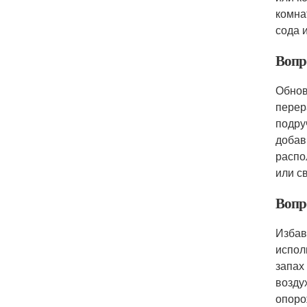
комна
сода 
Вопр
Обнов
перер
подру
добав
распо
или с
Вопр
Избав
испол
запах
возду
опоро