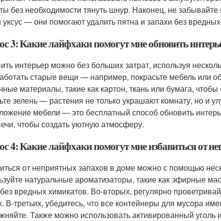
ты без необходимости тянуть шнур. Наконец, не забывайте 
и уксус — они помогают удалить пятна и запахи без вредных
ос 3: Какие лайфхаки помогут мне обновить интерье
ить интерьер можно без больших затрат, используя нескол
аботать старые вещи — например, покрасьте мебель или об
чные материалы, такие как картон, ткань или бумага, чтобы
ьте зелень — растения не только украшают комнату, но и у
ложение мебели — это бесплатный способ обновить интерь
вечи, чтобы создать уютную атмосферу.
ос 4: Какие лайфхаки помогут мне избавиться от не
иться от неприятных запахов в доме можно с помощью нес
ьзуйте натуральные ароматизаторы, такие как эфирные мас
 без вредных химикатов. Во-вторых, регулярно проветрива
х. В-третьих, убедитесь, что все контейнеры для мусора им
жняйте. Также можно использовать активированный уголь и