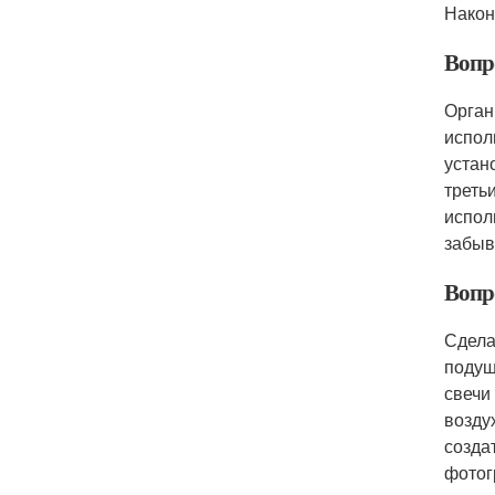
Након
Вопр
Орган
испол
устан
треть
испол
забыв
Вопр
Сдела
подуш
свечи
возду
созда
фотог