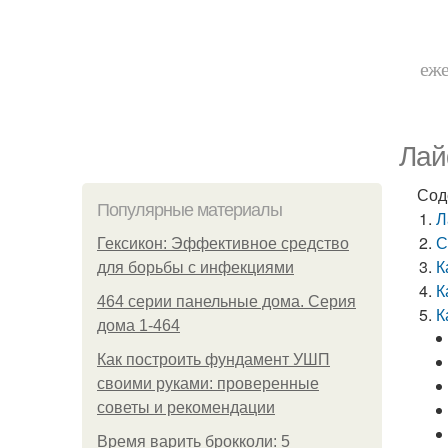
еже
Лай
Сод
Популярные материалы
Л
С
Гексикон: Эффективное средство
К
для борьбы с инфекциями
К
464 серии панельные дома. Серия
К
дома 1-464
Как построить фундамент УШП
своими руками: проверенные
советы и рекомендации
Время варить брокколи: 5