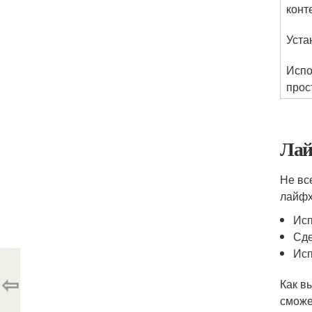
конт
Уста
Испо
прос
Лай
Не вс
лайфх
Исп
Сде
Исп
⇦
Как в
сможе