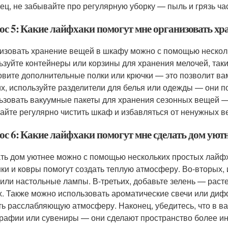
ец, не забывайте про регулярную уборку — пыль и грязь ча
ос 5: Какие лайфхаки помогут мне организовать хр
изовать хранение вещей в шкафу можно с помощью нескол
ьзуйте контейнеры или корзины для хранения мелочей, таки
овите дополнительные полки или крючки — это позволит ва
их, используйте разделители для белья или одежды — они п
ьзовать вакуумные пакеты для хранения сезонных вещей —
айте регулярно чистить шкаф и избавляться от ненужных в
ос 6: Какие лайфхаки помогут мне сделать дом уют
ть дом уютнее можно с помощью нескольких простых лайфх
ки и ковры помогут создать теплую атмосферу. Во-вторых,
 или настольные лампы. В-третьих, добавьте зелень — раст
х. Также можно использовать ароматические свечи или ди
ть расслабляющую атмосферу. Наконец, убедитесь, что в ва
рафии или сувениры — они сделают пространство более и