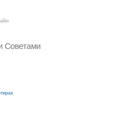
зайн
и Советами
ртирах