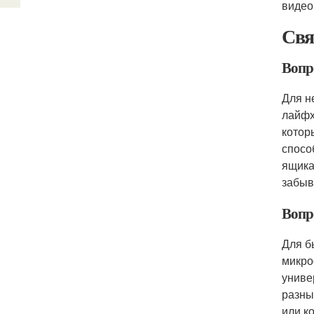
видео
Свя
Вопр
Для н
лайфх
котор
спосо
ящика
забыв
Вопр
Для б
микро
униве
разны
или к