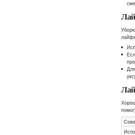
сме
Лай
Уборк
лайфх
Исп
Есл
про
Для
укс
Лай
Хорош
помог
Сове
Испо