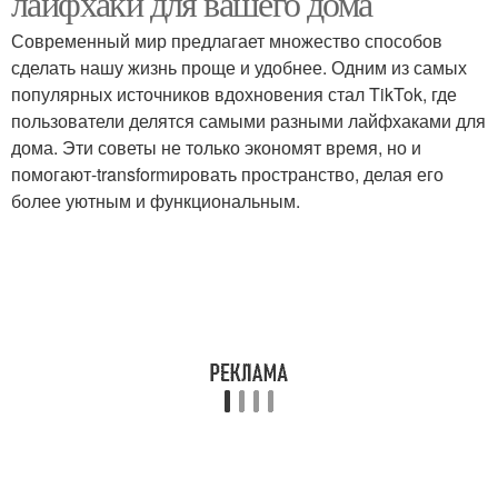
лайфхаки для вашего дома
Современный мир предлагает множество способов
сделать нашу жизнь проще и удобнее. Одним из самых
Эффективные
популярных источников вдохновения стал TikTok, где
Лайфхаки для спальни
лайфхаки
пользователи делятся самыми разными лайфхаками для
дома. Эти советы не только экономят время, но и
помогают-transformировать пространство, делая его
более уютным и функциональным.
Лайфхаки для быстрой
Лайфхаки для
и
организации
Лайфхаки для
Умные лайфхаки
бюджетных решений
Простые лайфхаки
Гениальные лайфхаки