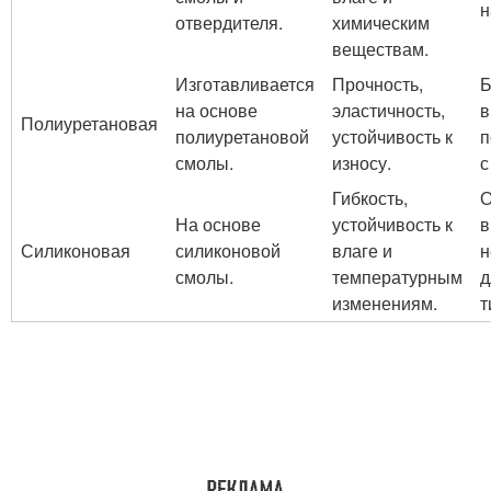
н
отвердителя.
химическим
веществам.
Изготавливается
Прочность,
Б
на основе
эластичность,
в
Полиуретановая
полиуретановой
устойчивость к
п
смолы.
износу.
с
Гибкость,
О
На основе
устойчивость к
в
Силиконовая
силиконовой
влаге и
н
смолы.
температурным
д
изменениям.
т