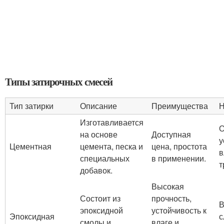
Типы затирочных смесей
Тип затирки
Описание
Преимущества
Н
Изготавливается
О
на основе
Доступная
у
Цементная
цемента, песка и
цена, простота
в
специальных
в применении.
т
добавок.
Высокая
Состоит из
прочность,
В
эпоксидной
устойчивость к
Эпоксидная
с
смолы и
влаге и