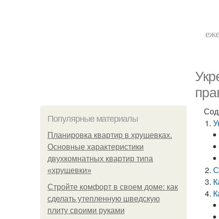
еже
Укр
пра
Сод
Популярные материалы
У
Планировка квартир в хрущевках.
Основные характеристики
двухкомнатных квартир типа
С
«хрущевки»
К
Стройте комфорт в своем доме: как
К
сделать утепленную шведскую
плиту своими руками