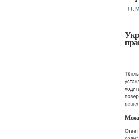
М
Укр
пра
Тёплы
устан
ходит
повер
решен
Можн
Ответ
радиа