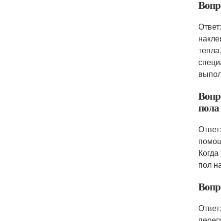
Вопр
Ответ
накле
тепла
специ
выпол
Вопр
пола 
Ответ
помощ
Когда
пол н
Вопро
Ответ
перег