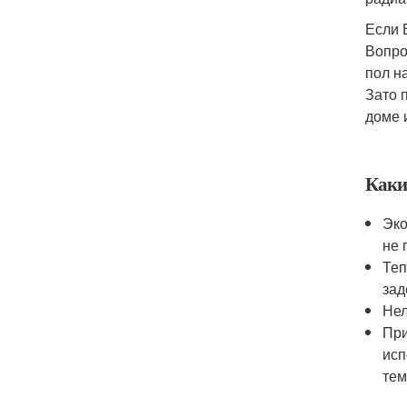
Если 
Вопро
пол на
Зато 
доме 
Каки
Эко
не 
Теп
зад
Нел
При
исп
тем