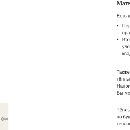
Мате
Есть 
Пер
пра
Вто
уло
ква
Также
тёплы
Напр
Вы мо
Тёплы
⇦
но бу
тепло