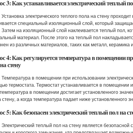
ос 3: Как устанавливается электрический теплый по
: Установка электрического теплого пола на стену проходит 
ивается специальный изоляционный слой, который защищае
. Затем на изоляционный слой наклеивается теплый пол, ко
альный материал. После этого на теплый пол накладываетс
нен из различных материалов, таких как металл, керамика и
ос 4: Как регулируется температура в помещении пр
на стену
: Температура в помещении при использовании электрическо
ью термостата. Термостат устанавливается в помещении и
 температура в помещении достигает установленного значе
а стену, а когда температура падает ниже установленного зн
с 5: Как безопасен электрический теплый пол на ст
: Электрический теплый пол на стену является безопасной 
рузки и короткого замыкания, что предотвращает возможны