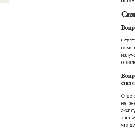
оптим
Свя
Вопро
Ответ
помещ
излуч
отопл
Вопр
сист
Ответ
нагре
экспл
треть
что д