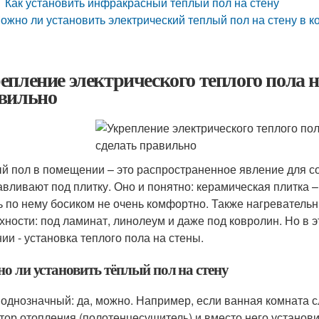
Как установить инфракрасный теплый пол на стену
ожно ли установить электрический теплый пол на стену в к
епление электрического теплого пола на
вильно
й пол в помещении – это распространенное явление для с
авливают под плитку. Оно и понятно: керамическая плитка –
ь по нему босиком не очень комфортно. Также нагреватель
хности: под ламинат, линолеум и даже под ковролин. Но в 
ии - установка теплого пола на стены.
о ли установить тёплый пол на стену
 однозначный: да, можно. Например, если ванная комната 
тор отопления (полотенцесушитель) и вместо него установи