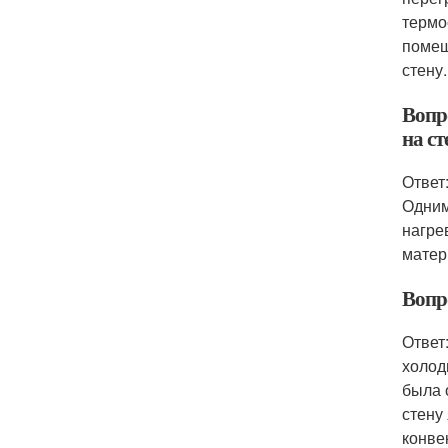
термо
помещ
стену.
Вопр
на ст
Ответ
Одним
нагре
матер
Вопр
Ответ
холод
была 
стену
конве