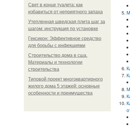
Свет в конце туалета: как
избавиться от неприятного запаха
М
Утепленная шведская плита шаг за
шагом: инструкция по установке
Гексикон: Эффективное средство
для борьбы с инфекциями
Строительство дома в сша.
Материалы и технологии
К
строительства
К
Типовой проект многоквартирного
жилого дома 5 этажей: основные
М
особенности и преимущества
К
К
о