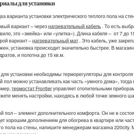
риалы для установки
два варианта установки электрического теплого пола на сте
вый вариант – через
нагревательный кабель
. То есть выб
вило, это «змейка» или «улитка»). Длина кабеля – от 7 до 1
рой вариант –
нагревательный мат
. Это кабель, уже закре
жен, установка происходит значительно быстрее. В магази
дратов, и полотна до 15 кв.м.
 для установки необходимы терморегуляторы для контроля
й пол можно устанавливать как часть «умного дома», тогд
имер,
термостат Frontier
управляет отопительными приборам
жете менять настройки, находясь в любой точке земного шара
й пол – элемент дополнительного комфорта. Он не в состо
дет хорошим дополнением для обогрева в квартире или час
го пола на стены, напишите менеджерам магазина 220city.