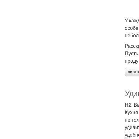
У каж
особе
небол
Расск
Пусть
проду
читат
Уди
H2. В
Кухня 
не то
удиви
удобн