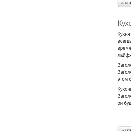
читат
Кух
Кухня
всегд
время
лайфх
Загол
Загол
этом с
Кухон
Загол
он буд
читат