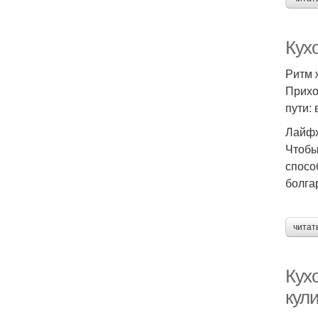
Кух
Ритм 
Прихо
пути:
Лайфх
Чтобы
спосо
болга
читат
Кух
кул