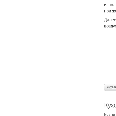
испол
при ж
Далее
возду
читат
Кух
Кухня