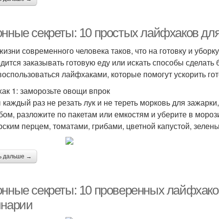
онные секреты: 10 простых лайфхаков дл
жизни современного человека таков, что на готовку и уборк
дится заказывать готовую еду или искать способы сделать
 воспользоваться лайфхаками, которые помогут ускорить гото
ак 1: заморозьте овощи впрок
 каждый раз не резать лук и не тереть морковь для зажарки
бом, разложите по пакетам или емкостям и уберите в мороз
рским перцем, томатами, грибами, цветной капустой, зелень
ь дальше →
онные секреты: 10 проверенных лайфхако
инарии