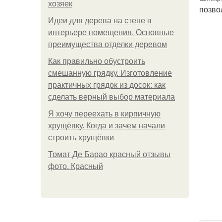
хозяек
позво
Идеи для дерева на стене в
интерьере помещения. Основные
преимущества отделки деревом
Как правильно обустроить
смешанную грядку. Изготовление
практичных грядок из досок: как
сделать верный выбор материала
Я хочу переехать в кирпичную
хрущёвку. Когда и зачем начали
строить хрущёвки
Томат Де Барао красный отзывы
фото. Красный