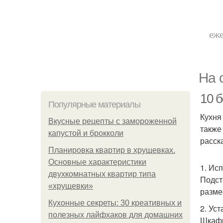
еже
На 
10 
Популярные материалы
Кухня
Вкусные рецепты с замороженной
также
капустой и брокколи
расск
Планировка квартир в хрущевках.
Основные характеристики
1. Ис
двухкомнатных квартир типа
Подст
«хрущевки»
разме
Кухонные секреты: 30 креативных и
2. Ус
полезных лайфхаков для домашних
Шкафы