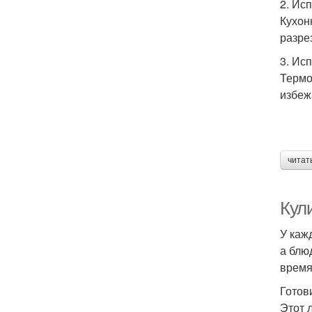
2. Ис
Кухон
разре
3. Ис
Термо
избеж
читат
Кул
У каж
а блю
время
Готов
Этот 