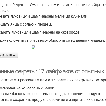
ецепты Рецепт 1: Омлет с сыром и шампиньонами 3 яйца 100
, зелень
резать луковицу и шампиньоны мелкими кубиками.
ешать яйца с солью и перцем.
жарить луковицу и шампиньоны на сковороде.
ерху положить сыр и сверху обвалять смешанными яйцами.
ь дальше →
онные секреты: 17 лайфхаков от опытных 
й статье мы расскажем вам о 17 полезных лайфхаках, которы
пользование консервных банок
рвные банки можно использовать для хранения продуктов, та
ет вам сохранить продукты свежими и защитить их от насе