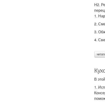
H2. Р
перец
1. На
2. См
3. Об
4. Св
читат
Кух
В это
1. Ис
Консе
помож