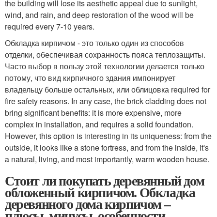
the building will lose its aesthetic appeal due to sunlight,
wind, and rain, and deep restoration of the wood will be
required every 7-10 years.
Обкладка кирпичом - это только один из способов
отделки, обеспечивая сохранность пояса теплозащиты.
Часто выбор в пользу этой технологии делается только
потому, что вид кирпичного здания импонирует
владельцу больше остальных, или облицовка required for
fire safety reasons. In any case, the brick cladding does not
bring significant benefits: it is more expensive, more
complex in installation, and requires a solid foundation.
However, this option is interesting in its uniqueness: from the
outside, it looks like a stone fortress, and from the inside, it's
a natural, living, and most importantly, warm wooden house.
Стоит ли покупать деревянный дом
обложенный кирпичом. Обкладка
деревянного дома кирпичом –
плюсы, минусы, особенности