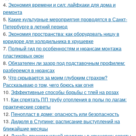
4.
Экономия времени и сил: лайфхаки для дома и
ремонта
5.
Какие культурные мероприятия проводятся в Санкт-
Петербурге в летний период
6.
Экономия пространства: как оборудовать нишу в
коридоре для холодильника в хрущевке
7.
Полный гид по особенностям и нюансам монтажа
пластиковых окон
8.
Обязателен ли зазор под подставочным профилем:
разберемся в нюансах
9.
Что скрывается за моим глубоким страхом?
Рассказываю о том, чего боюсь как огня
10.
Эффективные способы борьбы с тлей на розах
11.
Как спрятать ПП трубу отопления в полы по лагам:
практические советы
12.
Пенопласт в доме: опасность или безопасность
13.
Дидюля в Ступине: расписание выступлений на
ближайшие месяцы
14.
Дизайн двухкомнатной квартиры в хрущевке: советы