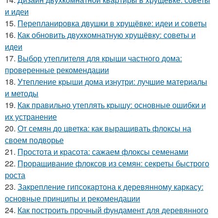
и идеи
15.
Перепланировка двушки в хрущёвке: идеи и советы
16.
Как обновить двухкомнатную хрущёвку: советы и
идеи
17.
Выбор утеплителя для крыши частного дома:
проверенные рекомендации
18.
Утепление крыши дома изнутри: лучшие материалы
и методы
19.
Как правильно утеплять крышу: основные ошибки и
их устранение
20.
От семян до цветка: как выращивать флоксы на
своем подворье
21.
Простота и красота: сажаем флоксы семенами
22.
Проращивание флоксов из семян: секреты быстрого
роста
23.
Закрепление гипсокартона к деревянному каркасу:
основные принципы и рекомендации
24.
Как построить прочный фундамент для деревянного