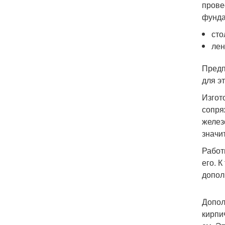
прове
фунда
сто
лен
Предп
для э
Изгот
сопря
желез
значи
Работ
его. 
допол
Допол
кирпи