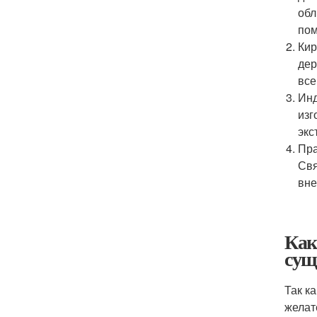
обл
пом
Кир
дер
все
Инд
изг
экс
Пра
Свя
вне
Как
сущ
Так к
желат