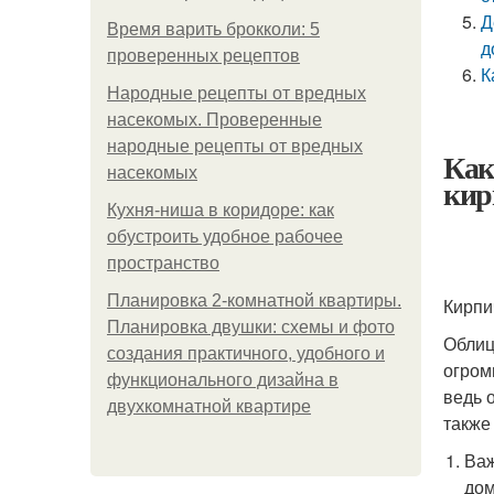
Д
Время варить брокколи: 5
д
проверенных рецептов
К
Народные рецепты от вредных
насекомых. Проверенные
народные рецепты от вредных
Как
насекомых
кир
Кухня-ниша в коридоре: как
обустроить удобное рабочее
пространство
Планировка 2-комнатной квартиры.
Кирпи
Планировка двушки: схемы и фото
Облиц
создания практичного, удобного и
огром
функционального дизайна в
ведь 
двухкомнатной квартире
также
Важ
дом