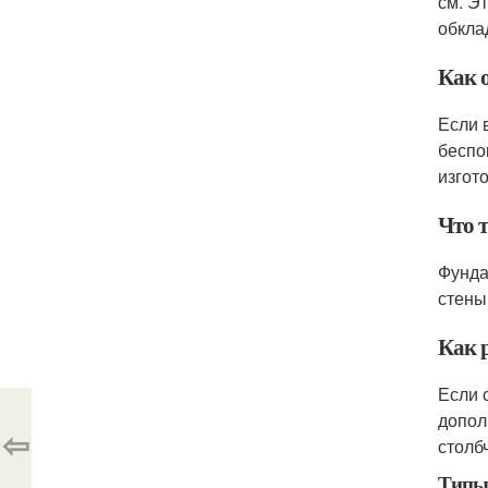
см. Э
обкла
Как 
Если 
беспо
изгот
Что 
Фунда
стены 
Как 
Если 
допол
⇦
столб
Типы