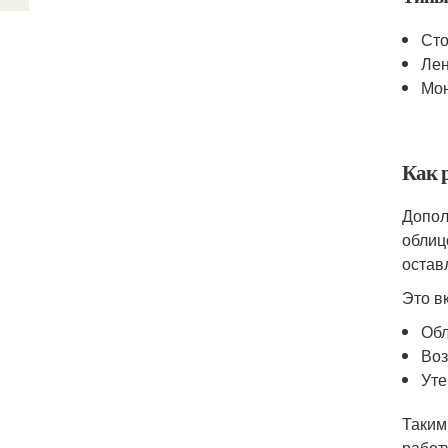
Сто
Лен
Мон
Как 
Допол
облиц
остав
Это в
Обл
Воз
Уте
Таким
работ