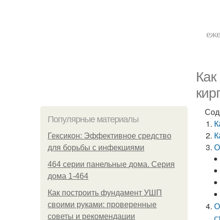
еже
Как
кир
Сод
Популярные материалы
К
К
Гексикон: Эффективное средство
О
для борьбы с инфекциями
464 серии панельные дома. Серия
дома 1-464
Как построить фундамент УШП
своими руками: проверенные
О
советы и рекомендации
с