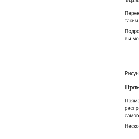
Перев
таким
Подро
вы мож
Рисун
Прям
Пряма
распр
самог
Неско