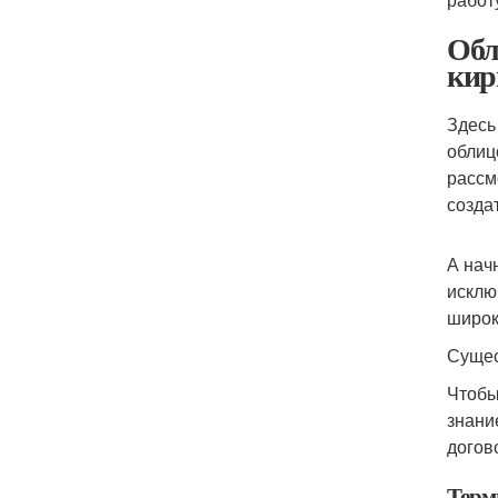
Обл
кир
Здесь
облиц
рассм
созда
А нач
исклю
широк
Сущес
Чтобы
знани
догов
Терм