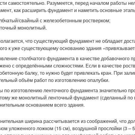
сти самостоятельно. Разумеется, перед началом работы нел
мент, как расширить фундамент и наметить основные этап
лбчатый/свайный с железобетонным ростверком;
точный монолитный.
олагается, что существующий фундамент не обладает дост
того к уже существующему основанию здания «привязывае
овление столбчатого фундамента в качестве добавочного пр
жено с определёнными сложностями. Если в качестве рост
обетонную балку, то нужно будет привлекать кран. При зал
тельный объём работ по изготовлению опалубки.
ы по изготовлению ленточного фундамента значительно про
К тому же монолитный ленточный фундамент (сделанный по 
нительным основанием всего здания.
нительная ширина рассчитывается из соображений, что дол
чом уложенного ложком (15 см), воздушной прослойки (3 – 5 