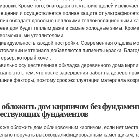
ицовки. Кроме того, благодаря отсутствию щелей исключае
ещении и осуществляется полная защита от ультрафиолето
пич обладает довольно неплохими теплоизоляционными хара
ева дом будет теплым даже в самые холодные зимы. Кроме т
возможными утеплителями.
ивидуальность каждой постройки. Современная отделка мож
отовлении материала добавляются пигменты краски. Благод
терьер, который хочет.
вильно осуществленная обкладка деревянного дома кирпич
зано это с тем, что после завершения работ на дерево пра
шние факторы, поэтому срок эксплуатации материала возра
 обложить дом кирпичом без фундамен
ествующих фундаментов
ак же обложить дом облицовочным кирпичом, если нет мес
ельно поручать высококвалифицированным каменщикам, т