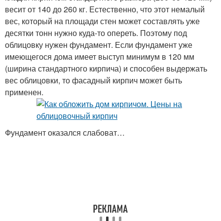
весит от 140 до 260 кг. Естественно, что этот немалый
вес, который на площади стен может составлять уже
десятки тонн нужно куда-то опереть. Поэтому под
Кирпич на ложок
Кирпич в четверть
облицовку нужен фундамент. Если фундамент уже
имеющегося дома имеет выступ минимум в 120 мм
(ширина стандартного кирпича) и способен выдержать
вес облицовки, то фасадный кирпич может быть
Кирпич для
Кирпич на дом
применен.
строительства
Фундамент оказался слабоват…
Двойной кирпич
Кирпичи в кубе
Кирпич на двухэтажный
Кирпич из пенопласта
дом