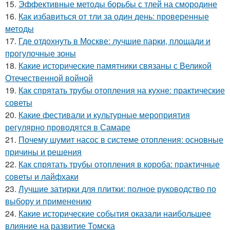
15.
Эффективные методы борьбы с тлей на смородине
16.
Как избавиться от тли за один день: проверенные
методы
17.
Где отдохнуть в Москве: лучшие парки, площади и
прогулочные зоны
18.
Какие исторические памятники связаны с Великой
Отечественной войной
19.
Как спрятать трубы отопления на кухне: практические
советы
20.
Какие фестивали и культурные мероприятия
регулярно проводятся в Самаре
21.
Почему шумит насос в системе отопления: основные
причины и решения
22.
Как спрятать трубы отопления в короба: практичные
советы и лайфхаки
23.
Лучшие затирки для плитки: полное руководство по
выбору и применению
24.
Какие исторические события оказали наибольшее
влияние на развитие Томска