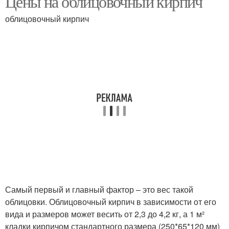
Цены на облицовочный кирпич
облицовочный кирпич
Кирпич для облицовки
Кирпич для отделки
Облицовочные кирпичи
Кирпич с утеплителем
Расстояние между
облицовочным
Стены из кирпича
кирпичом
Самый первый и главный фактор – это вес такой
облицовки. Облицовочный кирпич в зависимости от его
Цены на керамический
Кирпич на ребро
вида и размеров может весить от 2,3 до 4,2 кг, а 1 м²
кирпич
кладки кирпичом стандартного размера (250*65*120 мм)