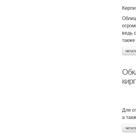
Кирпи
Облиц
огром
ведь 
также
читат
Обк
кир
Для о
а так
читат