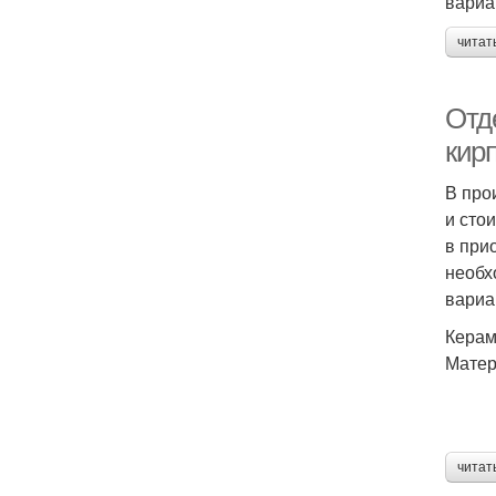
вариа
читат
Отд
кир
В про
и сто
в при
необх
вариа
Керам
Матер
читат