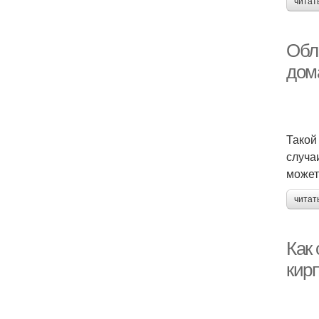
читат
Обл
дом
Такой
случа
может
читат
Как
кир