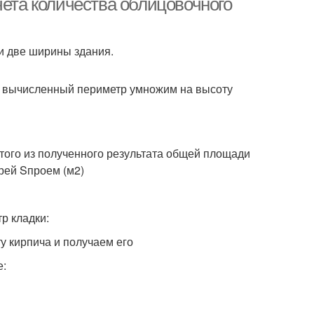
чета количества облицовочного
 и две ширины здания.
о вычисленный периметр умножим на высоту
этого из полученного результата общей площади
рей Sпроем (м2)
р кладки:
у кирпича и получаем его
е: