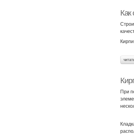
Как
Строи
качес
Кирпи
читат
Кирп
При п
элеме
неско
Кладк
распо