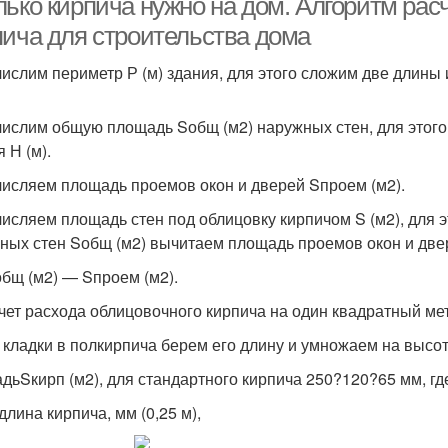
лько кирпича нужно на дом. Алгоритм рас
пича для строительства дома
числим периметр Р (м) здания, для этого сложим две длины
числим общую площадь Sобщ (м2) наружных стен, для этог
 Н (м).
числяем площадь проемов окон и дверей Sпроем (м2).
числяем площадь стен под облицовку кирпичом S (м2), для 
ных стен Sобщ (м2) вычитаем площадь проемов окон и две
общ (м2) — Sпроем (м2).
счет расхода облицовочного кирпича на один квадратный мет
я кладки в полкирпича берем его длину и умножаем на высот
дьSкирп (м2), для стандартного кирпича 250?120?65 мм, гд
длина кирпича, мм (0,25 м),