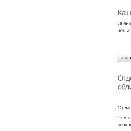
Как
Облиц
цены:
читат
Отд
обл
Схема
Чем о
резул