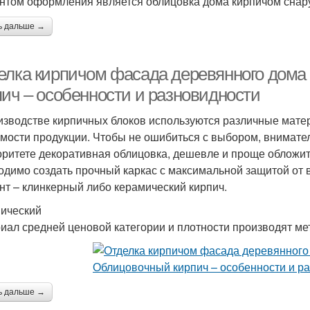
нтом оформления является облицовка дома кирпичом снар
ь дальше →
елка кирпичом фасада деревянного дома
пич – особенности и разновидности
изводстве кирпичных блоков используются различные матер
имости продукции. Чтобы не ошибиться с выбором, внимател
оритете декоративная облицовка, дешевле и проще обложит
одимо создать прочный каркас с максимальной защитой от 
нт – клинкерный либо керамический кирпич.
ический
иал средней ценовой категории и плотности производят ме
ь дальше →