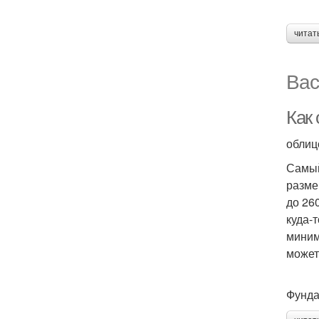
читат
Вас
Как
облиц
Самый
размер
до 26
куда-
миним
может
Фунда