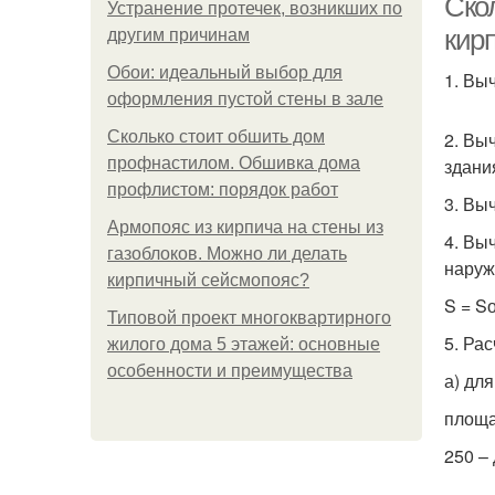
Ско
Устранение протечек, возникших по
кир
другим причинам
Обои: идеальный выбор для
1. Вы
оформления пустой стены в зале
Сколько стоит обшить дом
2. Вы
профнастилом. Обшивка дома
здания
профлистом: порядок работ
3. Вы
Армопояс из кирпича на стены из
4. Вы
газоблоков. Можно ли делать
наруж
кирпичный сейсмопояс?
S = S
Типовой проект многоквартирного
5. Ра
жилого дома 5 этажей: основные
особенности и преимущества
а) дл
площа
250 – 