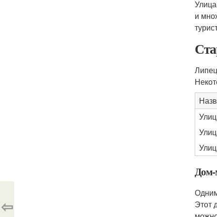
Улица
и мно
турис
Ста
Липец
Некот
Назв
Улиц
Улиц
Улиц
Дом-
Одним
⇦
Этот 
можно