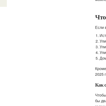
Что
Если 
Ист
Ули
Ули
Ули
Дом
Кроме
2025 
Как 
Чтобы
бы дв