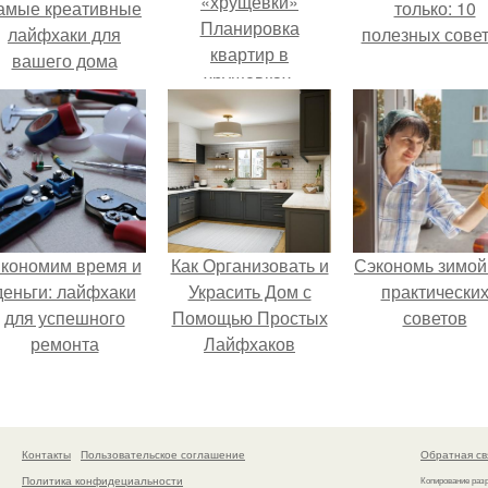
амые креативные
только: 10
Планировка
лайфхаки для
полезных сове
квартир в
вашего дома
хрущевках.
Основные
характеристики
двухкомнатных
квартир типа
«хрущевки»
кономим время и
Как Организовать и
Сэкономь зимой
деньги: лайфхаки
Украсить Дом с
практически
для успешного
Помощью Простых
советов
ремонта
Лайфхаков
Контакты
Пользовательское соглашение
Обратная св
Политика конфидециальности
Копирование раз