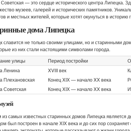
 Советская — это сердце исторического центра Липецка. З
жество музеев, галерей и исторических памятников. Уника
тов и местных жителей, которые хотят окунуться в историю 
ринные дома Липецка
к славится не только своими улицами, но и старинными до
орые из них стали настоящими символами города.
ание улицы
Период постройки
О
а Ленина
XVIII век
К
а Плехановская
Конец XIX — начало XX века
Р
а Советская
Конец XIX — начало XX века
И
музей
 из самых известных старинных домов Липецка является д
дом был построен в начале XIX века и до сих пор сохраняе
 увидеть экспонаты, которые рассказывают о жизни города