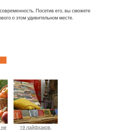
и современность. Посетив его, вы сможете
ового о этом удивительном месте.
 не
19 лайфхаков,