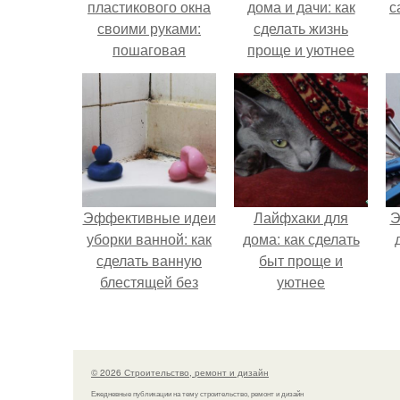
пластикового окна
дома и дачи: как
с
своими руками:
сделать жизнь
пошаговая
проще и уютнее
инструкция
Эффективные идеи
Лайфхаки для
Э
уборки ванной: как
дома: как сделать
сделать ванную
быт проще и
блестящей без
уютнее
хлопот
© 2026 Строительство, ремонт и дизайн
Ежедневные публикации на тему строительство, ремонт и дизайн