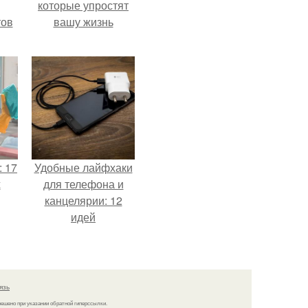
которые упростят
тов
вашу жизнь
: 17
Удобные лайфхаки
х
для телефона и
канцелярии: 12
идей
язь
решено при указании обратной гиперссылки.