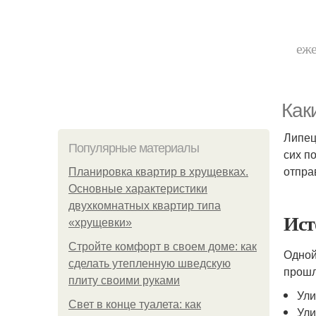
еже
Как
Липец
Популярные материалы
сих п
отпра
Планировка квартир в хрущевках.
Основные характеристики
двухкомнатных квартир типа
Ист
«хрущевки»
Стройте комфорт в своем доме: как
Одной
сделать утепленную шведскую
прошл
плиту своими руками
Ули
Свет в конце туалета: как
Ули