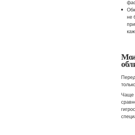
фас
Обк
не 
при
каж
Мож
обл
Перед
тольк
Чаще 
сравн
гигро
специ