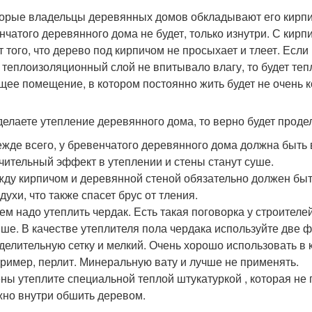
орые владельцы деревянных домов обкладывают его кирпи
нчатого деревянного дома не будет, только изнутри. С кир
ет того, что дерево под кирпичом не просыхает и тлеет. Есл
 теплоизоляционный слой не впитывало влагу, то будет теп
ее помещение, в котором постоянно жить будет не очень к
делаете утепление деревянного дома, то верно будет прод
жде всего, у бревенчатого деревянного дома должна быть
чительный эффект в утеплении и стены станут суше.
ду кирпичом и деревянной стеной обязательно должен быт
духи, что также спасет брус от тления.
ем надо утеплить чердак. Есть такая поговорка у строителе
ше. В качестве утеплителя пола чердака используйте две ф
делительную сетку и мелкий. Очень хорошо использовать в
ример, перлит. Минеральную вату и лучше не применять.
ны утеплите специальной теплой штукатуркой , которая не
но внутри обшить деревом.