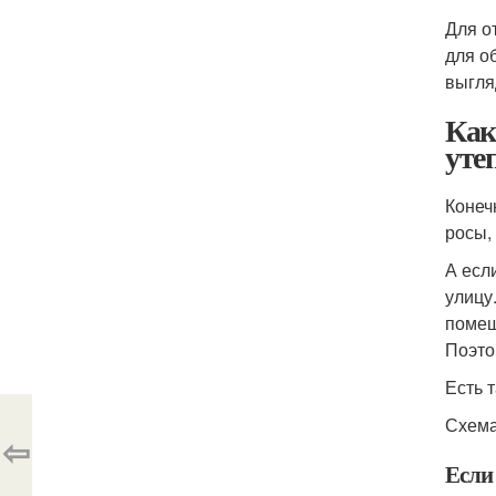
Для о
для о
выгля
Как
уте
Конеч
росы,
А есл
улицу
помещ
Поэто
Есть 
Схема
⇦
Если