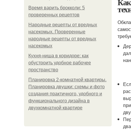
Как
тех
Время варить брокколи: 5
проверенных рецептов
Обкла
Народные рецепты от вредных
самос
насекомых. Проверенные
требу
народные рецепты от вредных
Дер
насекомых
дал
Кухня-ниша в коридоре: как
нан
обустроить удобное рабочее
пространство
Планировка 2-комнатной квартиры.
Есл
Планировка двушки: схемы и фото
рас
создания практичного, удобного и
выр
функционального дизайна в
при
двухкомнатной квартире
дву
Пер
два