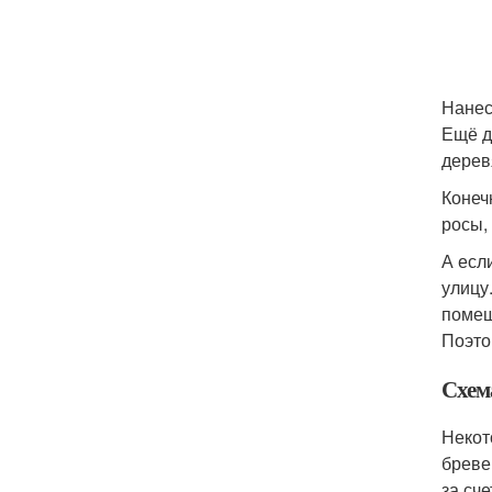
Нанес
Ещё д
дерев
Конеч
росы,
А есл
улицу
помещ
Поэто
Схем
Некот
бреве
за сче