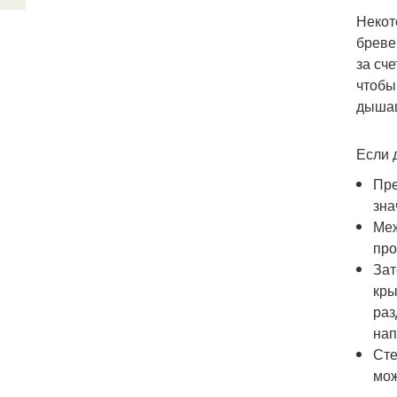
Некот
бреве
за сч
чтобы
дышащ
Если 
Пре
зна
Меж
про
Зат
кры
раз
нап
Сте
мож