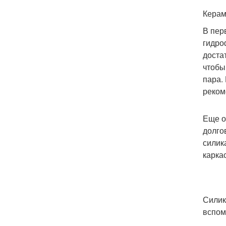
Керам
В пер
гидро
доста
чтобы
пара.
реком
Еще о
долго
силик
карка
Силик
вспом