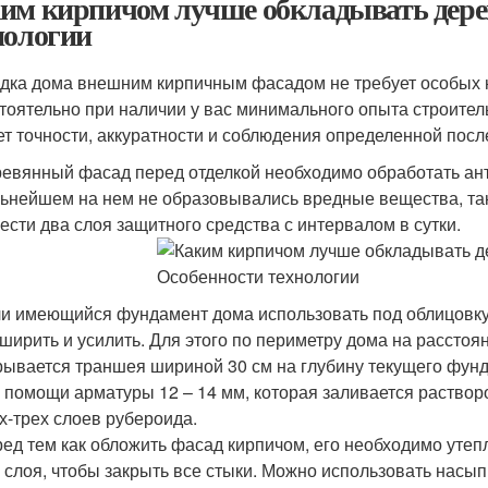
им кирпичом лучше обкладывать дере
нологии
дка дома внешним кирпичным фасадом не требует особых 
тоятельно при наличии у вас минимального опыта строитель
ет точности, аккуратности и соблюдения определенной посл
евянный фасад перед отделкой необходимо обработать ант
ьнейшем на нем не образовывались вредные вещества, таки
ести два слоя защитного средства с интервалом в сутки.
и имеющийся фундамент дома использовать под облицовку 
ширить и усилить. Для этого по периметру дома на расстоян
ывается траншея шириной 30 см на глубину текущего фун
 помощи арматуры 12 – 14 мм, которая заливается раствор
х-трех слоев рубероида.
ед тем как обложить фасад кирпичом, его необходимо утепл
 слоя, чтобы закрыть все стыки. Можно использовать насы