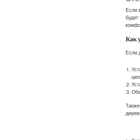
Если 
будет
комфо
Как 
Если 
Уст
цел
Уст
Обе
Также
дерев