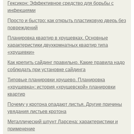
Гексикон: Эффективное средство для борьбы с
инфекциями
Просто и быстро: как открыть пластиковую дверь без
повреждений
Планировка квартир в хрущевках. Основные
характеристики двухкомнатных квартир типа
«хрущевки»
Как крепить сайдинг правильно. Какие правила надо
соблюдать при установке сайдинга
Типовые планировки хрущево. Планировка
«хрущевка»: история «хрущевской» планировки
квартир
Почему у кротона опадают листья. Другие причины
увядания листьев кротона
Металлический шпунт Ларсена: характеристики и
применение