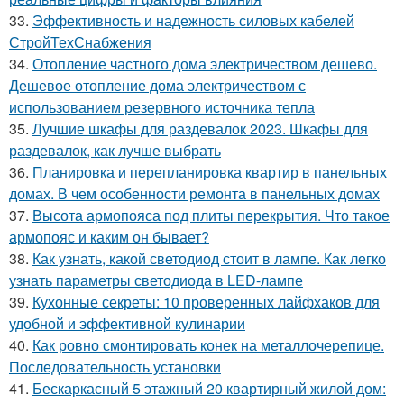
33.
Эффективность и надежность силовых кабелей
СтройТехСнабжения
34.
Отопление частного дома электричеством дешево.
Дешевое отопление дома электричеством с
использованием резервного источника тепла
35.
Лучшие шкафы для раздевалок 2023. Шкафы для
раздевалок, как лучше выбрать
36.
Планировка и перепланировка квартир в панельных
домах. В чем особенности ремонта в панельных домах
37.
Высота армопояса под плиты перекрытия. Что такое
армопояс и каким он бывает?
38.
Как узнать, какой светодиод стоит в лампе. Как легко
узнать параметры светодиода в LED-лампе
39.
Кухонные секреты: 10 проверенных лайфхаков для
удобной и эффективной кулинарии
40.
Как ровно смонтировать конек на металлочерепице.
Последовательность установки
41.
Бескаркасный 5 этажный 20 квартирный жилой дом: