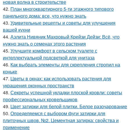
новая волна в строительстве
42.
План многоквартирного 5-ти этажного типового
панельного дома: все, что нужно знать
43.
Удивительные рецепты и советы для улучшения
вашей кухни
44.
Аэлита Нивяник Махровый Крейзи Дейзи: Всё, что
нужно знать о семенах этого растения
45.
Улучшите комфорт в сельском туалете с
интеллектуальной подсветкой для унитаза
46.
Как выбрать элементы для скрепления стропил на
коньке
47.
Цветы в окнах: как использовать растения для
украшения оконных пространств
48.
Секреты успешной укладки плоской кровли: советы
профессиональных кровельщиков
49.
Цвет затирки для белой плитки. Белое разочарование
50.
Определяемся с выбором фуги затирки для
плиточных швов. №2. Цементная затирка: свойства и
применение