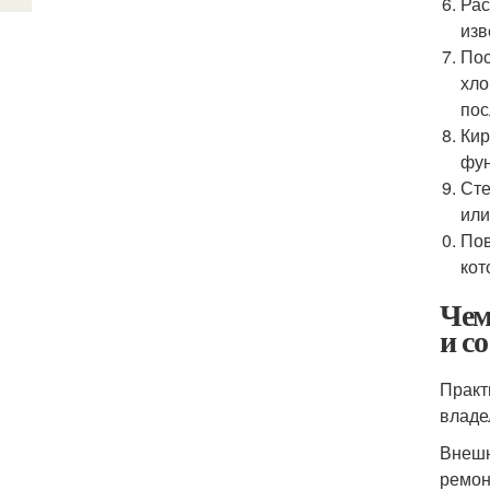
Рас
изв
Пос
хло
пос
Кир
фун
Сте
или
Пов
кот
Чем
и с
Практ
владе
Внешн
ремон