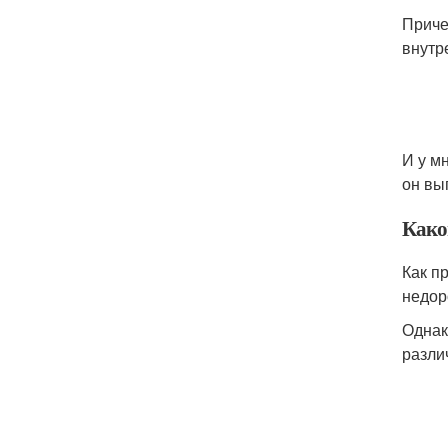
Приче
внутр
И у м
он вы
Како
Как п
недор
Однак
разли