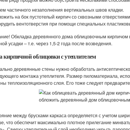
ем частичного незаполнения вертикальных швов кладки.
ожить на бок пустотелый кирпич со сквозными отверстиями
рудить вентотверстия при помощи специальных пластиковы
ние! Обкладка деревянного дома облицовочным кирпичом в
ой усадки – т.е. через 1,5-2 года после возведения.
а кирпичной облицовки с утеплителем
ально деревянные стены нужно обработать антисептическо
дующего монтажа утеплителя. Размер пиломатериала, испол
ны теплоизоляционного слоя. Его тоже следует предварит
ояние между брусками каркаса определяется с учетом шири
е, что обеспечит максимально плотное прилегание минваты
а». Сверху утеплительный слой необходимо укрыть пароп