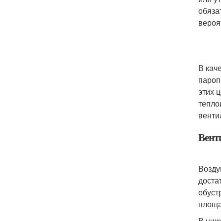
обяза
вероя
В кач
пароп
этих 
тепло
венти
Вент
Возду
доста
обуст
площа
В ниж