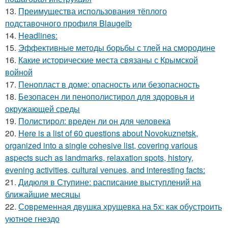
13.
Преимущества использования тёплого
подставочного профиля Blaugelb
14.
Headlines:
15.
Эффективные методы борьбы с тлей на смородине
16.
Какие исторические места связаны с Крымской
войной
17.
Пенопласт в доме: опасность или безопасность
18.
Безопасен ли пенополистирол для здоровья и
окружающей среды
19.
Полистирол: вреден ли он для человека
20.
Here is a list of 60 questions about Novokuznetsk,
organized into a single cohesive list, covering various
aspects such as landmarks, relaxation spots, history,
evening activities, cultural venues, and interesting facts:
21.
Дидюля в Ступине: расписание выступлений на
ближайшие месяцы
22.
Современная двушка хрущевка на 5х: как обустроить
уютное гнездо