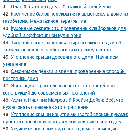
41.
План 9 этажного дома. 9 этажный жилой дом
42.
Крепление балок перекрытия к армопоясу в доме из
газобетона. Межэтажное перекрытие
43.
Кухонные секреты: 10 проверенных лайфхаков для
удобной и эффективной кулинарии
44.
Типовой проект многоквартирного жилого дома 5
этажей: основные особенности и преимущества
45.
Утепление крыши деревянного дома. Начинаем
утепление
46.
Сэкономьте деньги и время: проверенные способы
постройки дома
47.
Эволюция строительных лесов: от простейших
конструкций до современных технологий
48.
Аэлита Нивяник Махровый Крейзи Дейзи: Всё, что
нужно знать о семенах этого растения
49.
Утепление крыши изнутри минватой своими руками:
простой способ улучшить теплоизоляцию своего дома
50.
Улучшите внешний вид своего дома с помощью