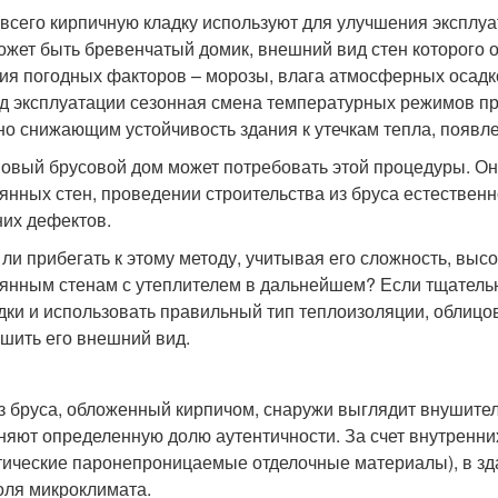
всего кирпичную кладку используют для улучшения эксплуа
ожет быть бревенчатый домик, внешний вид стен которого о
ия погодных факторов – морозы, влага атмосферных осадков
д эксплуатации сезонная смена температурных режимов при
но снижающим устойчивость здания к утечкам тепла, появл
новый брусовой дом может потребовать этой процедуры. О
янных стен, проведении строительства из бруса естестве
их дефектов.
 ли прибегать к этому методу, учитывая его сложность, высо
янным стенам с утеплителем в дальнейшем? Если тщательн
дки и использовать правильный тип теплоизоляции, облицов
чшить его внешний вид.
з бруса, обложенный кирпичом, снаружи выглядит внушите
няют определенную долю аутентичности. За счет внутренни
тические паронепроницаемые отделочные материалы), в зд
оля микроклимата.