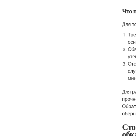
Что п
Для т
Тре
осн
Обя
уте
Отс
слу
мин
Для р
прочн
Обрат
оберн
Сто
обк