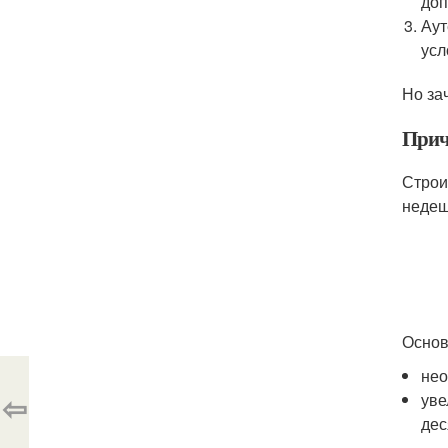
доп
Аут
усл
Но за
Прич
Строи
недеш
Основ
нео
⇦
уве
дес