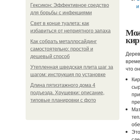
Гексикон: Эффективное средство
и
для борьбы с инфекциями
Свет в конце туалета: как
Мож
избавиться от неприятного запаха
кир
Как собрать металлосайдинг
самостоятельно: простой и
Дерев
дешевый способ
време
Утепленная шведская плита шаг за
что о
шагом: инструкция по установке
Кир
Длина пятиэтажного дома 4
сыр
подъезда. Хрущевки: описание,
при
типовые планировки с фото
пре
Мат
теп
обе
Это
сде