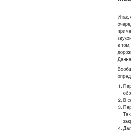
Итак,
очере
приме
звуко
в том
дорож
Данна
Вообщ
опред
Пер
обр
В с
Пер
Так
зак
Дал