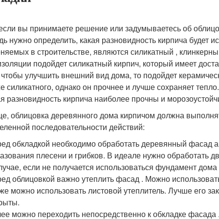
 если вы принимаете решение или задумываетесь об облицо
дь нужно определить, какая разновидность кирпича будет и
няемых в строительстве, являются силикатный , клинкерный
изоляции подойдет силикатный кирпич, который имеет дост
, чтобы улучшить внешний вид дома, то подойдет керамическ
е силикатного, однако он прочнее и лучше сохраняет тепл
я разновидность кирпича наиболее прочны и морозоустойч
е, облицовка деревянного дома кирпичом должна выполнять
еленной последовательности действий:
ед обкладкой необходимо обработать деревянный фасад ан
азования плесени и грибков. В идеале нужно обработать дв
лучае, если не получается использоваться фундамент дома 
ед облицовкой важно утеплить фасад . Можно использоват
же можно использовать листовой утеплитель. Лучше его за
рыты.
ее можно переходить непосредственно к обкладке фасада .