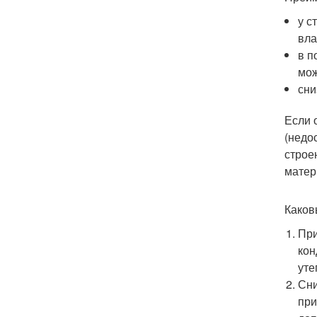
у с
вла
в п
мож
сни
Если 
(недо
строе
матер
Каков
При
кон
уте
Сни
при