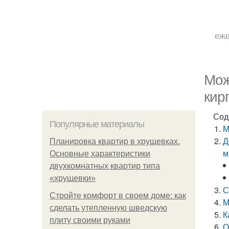
еже
Мож
кир
Сод
Популярные материалы
М
Д
Планировка квартир в хрущевках.
м
Основные характеристики
двухкомнатных квартир типа
«хрущевки»
С
Стройте комфорт в своем доме: как
М
сделать утепленную шведскую
К
плиту своими руками
О