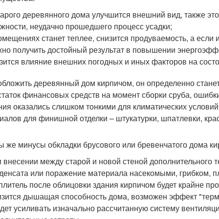
тарого деревянного дома улучшится внешний вид, также это
жности, неудачно прошедшего процесс усадки;
омещениях станет теплее, снизится продуваемость, а если
но получить достойный результат в повышении энергоэфф
зится влияние внешних погодных и иных факторов на сост
обложить деревянный дом кирпичом, он определенно станет 
статок финансовых средств на момент сборки сруба, ошибк
ния оказались слишком тонкими для климатических условий
иалов для финишной отделки – штукатурки, шпатлевки, крас
ы же минусы обкладки брусового или бревенчатого дома к
 внесении между старой и новой стеной дополнительного 
денсата или поражение материала насекомыми, грибком, пл
плитель после облицовки здания кирпичом будет крайне пр
зится дышащая способность дома, возможен эффект "терм
дет усиливать изначально рассчитанную систему вентиля