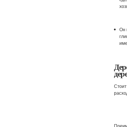
хоз
Он 
гли
име
Дер
дер
Стоит
расхо
Преим