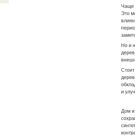
Чаще 
Это м
влиян
перио
замет
Но и 
дерев
внешн
Стоит
дерев
обкла
и улу
Дом и
сохра
синте
контр