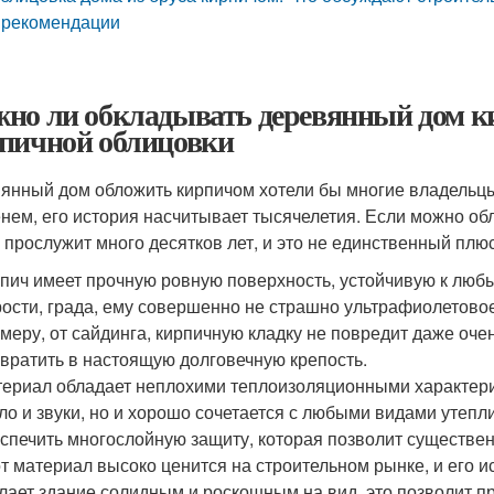
 рекомендации
но ли обкладывать деревянный дом к
пичной облицовки
янный дом обложить кирпичом хотели бы многие владельцы
нем, его история насчитывает тысячелетия. Если можно об
н прослужит много десятков лет, и это не единственный плю
пич имеет прочную ровную поверхность, устойчивую к любы
ости, града, ему совершенно не страшно ультрафиолетовое 
меру, от сайдинга, кирпичную кладку не повредит даже оч
вратить в настоящую долговечную крепость.
ериал обладает неплохими теплоизоляционными характери
ло и звуки, но и хорошо сочетается с любыми видами утеп
спечить многослойную защиту, которая позволит существе
т материал высоко ценится на строительном рынке, и его и
лает здание солидным и роскошным на вид, это позволит п