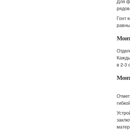
Для ф
рядов
Гонт 
равны
Монт
Отдел
Кажды
в 2-3
Монт
Отмет
гибко
Устро
заклю
мате