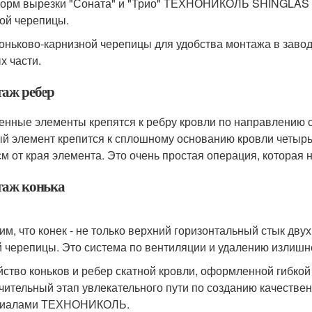
орм вырезки "Соната" и "Трио" ТЕХНОНИКОЛЬ SHINGLAS н
ой черепицы.
коньково-карнизной черепицы для удобства монтажа в заво
х части.
аж ребер
енные элементы крепятся к ребру кровли по направлению сни
й элемент крепится к сплошному основанию кровли четырьмя
 см от края элемента. Это очень простая операция, которая 
аж конька
им, что конек - не только верхний горизонтальный стык дву
й черепицы. Это система по вентиляции и удалению излишне
йство коньков и ребер скатной кровли, оформленной гиб
чительный этап увлекательного пути по созданию качестве
риалами ТЕХНОНИКОЛЬ.