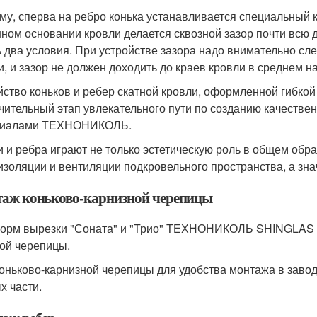
му, сперва на ребро конька устанавливается специальный
ном основании кровли делается сквозной зазор почти всю д
ь два условия. При устройстве зазора надо внимательно сл
и, и зазор не должен доходить до краев кровли в среднем на
йство коньков и ребер скатной кровли, оформленной гиб
чительный этап увлекательного пути по созданию качестве
риалами ТЕХНОНИКОЛЬ.
и и ребра играют не только эстетическую роль в общем обр
изоляции и вентиляции подкровельного пространства, а зна
аж коньково-карнизной черепицы
орм вырезки "Соната" и "Трио" ТЕХНОНИКОЛЬ SHINGLAS н
ой черепицы.
коньково-карнизной черепицы для удобства монтажа в заво
х части.