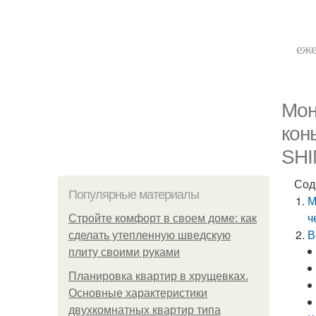
еже
Мон
кон
SH
Сод
Популярные материалы
М
ч
Стройте комфорт в своем доме: как
В
сделать утепленную шведскую
плиту своими руками
Планировка квартир в хрущевках.
Основные характеристики
двухкомнатных квартир типа