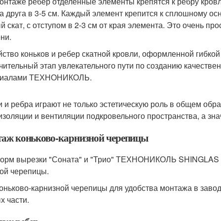
онтаже ребер отделенные элементы крепятся к ребру кровл
на друга в 3-5 см. Каждый элемент крепится к сплошному ос
й скат, с отступом в 2-3 см от края элемента. Это очень пр
ни.
йство коньков и ребер скатной кровли, оформленной гиб
чительный этап увлекательного пути по созданию качестве
риалами ТЕХНОНИКОЛЬ.
и и ребра играют не только эстетическую роль в общем обр
изоляции и вентиляции подкровельного пространства, а зна
аж коньково-карнизной черепицы
орм вырезки "Соната" и "Трио" ТЕХНОНИКОЛЬ SHINGLAS н
ой черепицы.
коньково-карнизной черепицы для удобства монтажа в заво
х части.