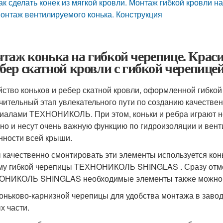
ак сделать конек из мягкой кровли. Монтаж гибкой кровли н
онтаж вентилируемого конька. Конструкция
таж конька на гибкой черепице. Кра
ебер скатной кровли с гибкой чер
йство коньков и ребер скатной кровли, оформленной гиб
чительный этап увлекательного пути по созданию качестве
иалами ТЕХНОНИКОЛЬ. При этом, коньки и ребра играют не
 но и несут очень важную функцию по гидроизоляции и вент
нности всей крыши.
 качественно смонтировать эти элементы используется кон
му гибкой черепицы ТЕХНОНИКОЛЬ SHINGLAS . Сразу отмет
НИКОЛЬ SHINGLAS необходимые элементы также можно с
коньково-карнизной черепицы для удобства монтажа в заво
х части.