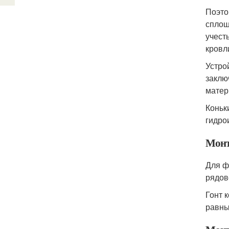
Поэто
сплош
учест
кровл
Устро
заклю
мате
Коньк
гидро
Монт
Для ф
рядов
Гонт 
равны