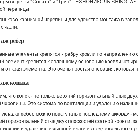
орм вырезки "Соната" и "Трио" ТЕХНОНИКОЛЬ SHINGLAS н
ой черепицы.
коньково-карнизной черепицы для удобства монтажа в заво
х части.
аж ребер
енные элементы крепятся к ребру кровли по направлению сни
й элемент крепится к сплошному основанию кровли четырьмя
 см от края элемента. Это очень простая операция, которая 
аж конька
им, что конек - не только верхний горизонтальный стык дву
й черепицы. Это система по вентиляции и удалению излишне
 укладки ребер можно приступать к последнему аккорду - мон
ий горизонтальный стык двух плоскостей скатной кровли, з
нтиляции и удалению излишней влаги из подкровельного пр