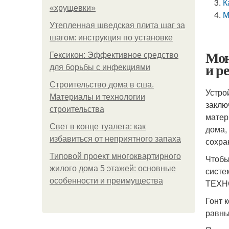
К
«хрущевки»
М
Утепленная шведская плита шаг за
шагом: инструкция по установке
Мон
Гексикон: Эффективное средство
и р
для борьбы с инфекциями
Строительство дома в сша.
Устро
Материалы и технологии
заклю
строительства
матер
Свет в конце туалета: как
дома,
избавиться от неприятного запаха
сохра
Типовой проект многоквартирного
Чтобы
жилого дома 5 этажей: основные
систе
особенности и преимущества
ТЕХНО
Гонт 
равны