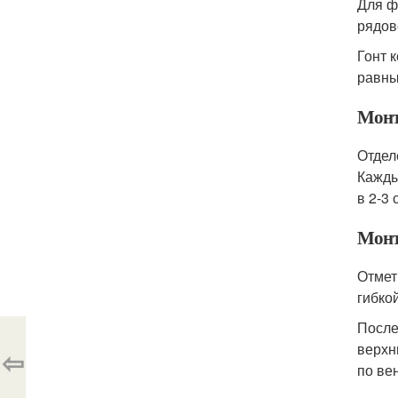
Для ф
рядов
Гонт 
равны
Монт
Отдел
Кажды
в 2-3
Монт
Отмет
гибко
После
верхн
⇦
по ве