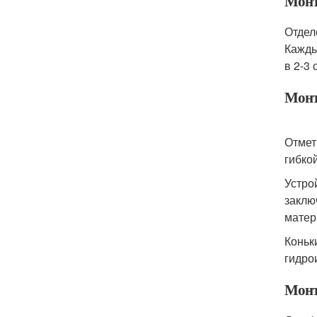
Монт
Отдел
Кажды
в 2-3
Монт
Отмет
гибко
Устро
заклю
мате
Коньк
гидро
Монт