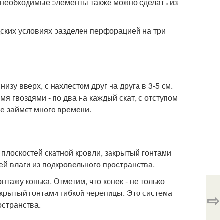
еобходимые элементы также можно сделать из
дских условиях разделен перфорацией на три
зу вверх, с нахлестом друг на друга в 3-5 см.
 гвоздями - по два на каждый скат, с отступом
не займет много времени.
х плоскостей скатной кровли, закрытый гонтами
й влаги из подкровельного пространства.
тажу конька. Отметим, что конек - не только
акрытый гонтами гибкой черепицы. Это система
⇨
остранства.