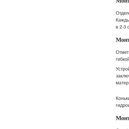
Монт
Отдел
Кажды
в 2-3
Монт
Отмет
гибко
Устро
заклю
мате
Коньк
гидро
Монт