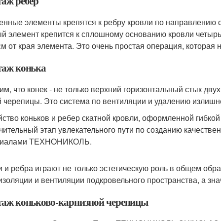
аж ребер
енные элементы крепятся к ребру кровли по направлению сни
й элемент крепится к сплошному основанию кровли четырьмя
 см от края элемента. Это очень простая операция, которая 
аж конька
им, что конек - не только верхний горизонтальный стык дву
й черепицы. Это система по вентиляции и удалению излишне
йство коньков и ребер скатной кровли, оформленной гиб
чительный этап увлекательного пути по созданию качестве
риалами ТЕХНОНИКОЛЬ.
и и ребра играют не только эстетическую роль в общем обр
изоляции и вентиляции подкровельного пространства, а зна
аж коньково-карнизной черепицы