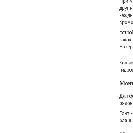
При м
друг 
кажды
време
Устро
заклю
мате
Коньк
гидро
Монт
Для ф
рядов
Гонт 
равны