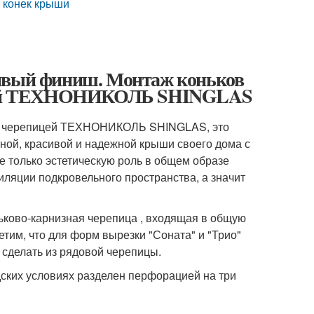
а конек крыши
сивый финиш. Монтаж коньков
епицей ТЕХНОНИКОЛЬ SHINGLAS
кой черепицей ТЕХНОНИКОЛЬ SHINGLAS, это
нной, красивой и надежной крыши своего дома с
 только эстетическую роль в общем образе
иляции подкровельного пространства, а значит
ьково-карнизная черепица , входящая в общую
им, что для форм вырезки "Соната" и "Трио"
делать из рядовой черепицы.
дских условиях разделен перфорацией на три