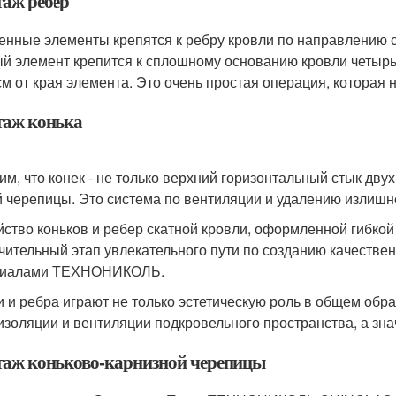
аж ребер
енные элементы крепятся к ребру кровли по направлению сни
й элемент крепится к сплошному основанию кровли четырьмя
 см от края элемента. Это очень простая операция, которая 
аж конька
им, что конек - не только верхний горизонтальный стык дву
й черепицы. Это система по вентиляции и удалению излишне
йство коньков и ребер скатной кровли, оформленной гиб
чительный этап увлекательного пути по созданию качестве
риалами ТЕХНОНИКОЛЬ.
и и ребра играют не только эстетическую роль в общем обр
изоляции и вентиляции подкровельного пространства, а зна
аж коньково-карнизной черепицы