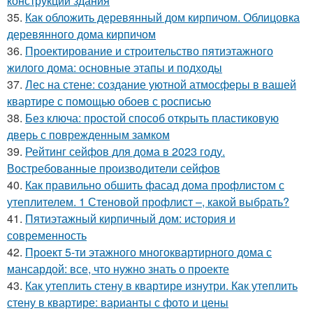
конструкции здания
35.
Как обложить деревянный дом кирпичом. Облицовка
деревянного дома кирпичом
36.
Проектирование и строительство пятиэтажного
жилого дома: основные этапы и подходы
37.
Лес на стене: создание уютной атмосферы в вашей
квартире с помощью обоев с росписью
38.
Без ключа: простой способ открыть пластиковую
дверь с поврежденным замком
39.
Рейтинг сейфов для дома в 2023 году.
Востребованные производители сейфов
40.
Как правильно обшить фасад дома профлистом с
утеплителем. 1 Стеновой профлист –, какой выбрать?
41.
Пятиэтажный кирпичный дом: история и
современность
42.
Проект 5-ти этажного многоквартирного дома с
мансардой: все, что нужно знать о проекте
43.
Как утеплить стену в квартире изнутри. Как утеплить
стену в квартире: варианты с фото и цены