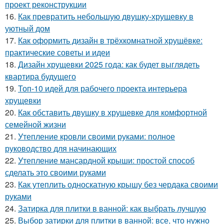
проект реконструкции
16.
Как превратить небольшую двушку-хрущевку в
уютный дом
17.
Как оформить дизайн в трёхкомнатной хрущёвке:
практические советы и идеи
18.
Дизайн хрущевки 2025 года: как будет выглядеть
квартира будущего
19.
Топ-10 идей для рабочего проекта интерьера
хрущевки
20.
Как обставить двушку в хрущевке для комфортной
семейной жизни
21.
Утепление кровли своими руками: полное
руководство для начинающих
22.
Утепление мансардной крыши: простой способ
сделать это своими руками
23.
Как утеплить односкатную крышу без чердака своими
руками
24.
Затирка для плитки в ванной: как выбрать лучшую
25.
Выбор затирки для плитки в ванной: все, что нужно