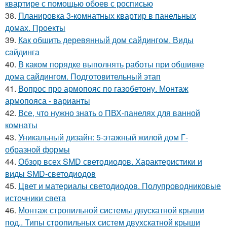
квартире с помощью обоев с росписью
38.
Планировка 3-комнатных квартир в панельных
домах. Проекты
39.
Как обшить деревянный дом сайдингом. Виды
сайдинга
40.
В каком порядке выполнять работы при обшивке
дома сайдингом. Подготовительный этап
41.
Вопрос про армопояс по газобетону. Монтаж
армопояса - варианты
42.
Все, что нужно знать о ПВХ-панелях для ванной
комнаты
43.
Уникальный дизайн: 5-этажный жилой дом Г-
образной формы
44.
Обзор всех SMD светодиодов. Характеристики и
виды SMD-светодиодов
45.
Цвет и материалы светодиодов. Полупроводниковые
источники света
46.
Монтаж стропильной системы двускатной крыши
под.. Типы стропильных систем двухскатной крыши