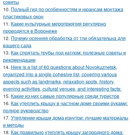
советы
10.
Полный гид по особенностям и нюансам монтажа
пластиковых окон
11.
Какие культурные мероприятия регулярно
проводятся в Воронеже
12.
Почему осенняя обработка от тли обязательна для
вашего сада
13.
Как спрятать трубы под катлом: полезные советы и
рекомендации
14.
Here is a list of 60 questions about Novokuznetsk,
organized into a single cohesive list, covering various
aspects such as landmarks, relaxation spots, history,
evening activities, cultural venues, and interesting facts:
15.
Какие из них самые популярные среди туристов
16.
Как утеплить крышу в частном доме своими руками:
полное руководство
17.
Утепление крыши дома изнутри: лучшие материалы
и методы
18.
Как правильно утеплять крышу загородного дома: